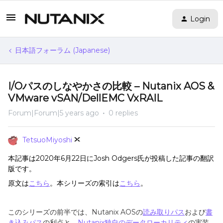
Login
日本語フォーラム (Japanese)
I/Oパスのしなやかさの比較 – Nutanix AOS &
VMware vSAN/DellEMC VxRAIL
Forum|Forum|5 years ago
0 replies
TetsuoMiyoshi
本記事は2020年6月22日にJosh Odgers氏が投稿した記事の翻訳
版です。
原文は
こちら
。本シリーズの索引は
こちら
。
このシリーズの前半では、Nutanix AOS
の
読み取りパス
および
書
き込みパス
の利点と、
Nutanix独自のデータローカリティ
の実装