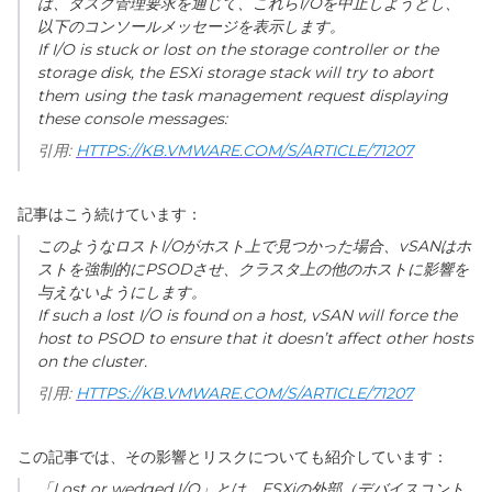
は、タスク管理要求を通じて、これら
I/O
を中止しようとし、
以下のコンソールメッセージを表示します。
If I/O is stuck or lost on the storage controller or the
storage disk, the ESXi storage stack will try to abort
them using the task management request displaying
these console messages:
引用:
HTTPS://KB.VMWARE.COM/S/ARTICLE/71207
記事はこう続けています：
このようなロスト
I/O
がホスト上で見つかった場合、
vSAN
はホ
ストを強制的に
PSOD
させ、クラスタ上の他のホストに影響を
与えないようにします。
If such a lost I/O is found on a host, vSAN will force the
host to PSOD to ensure that it doesn’t affect other hosts
on the cluster.
引用:
HTTPS://KB.VMWARE.COM/S/ARTICLE/71207
この記事では、その影響とリスクについても紹介しています：
「
Lost or wedged I/O
」とは、
ESXi
の外部（デバイスコント