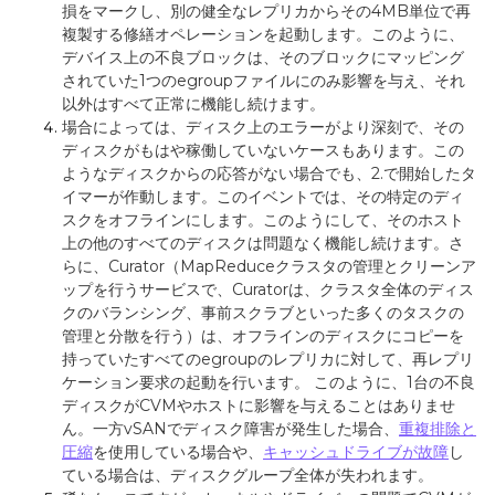
損をマークし、別の健全なレプリカからその
4MB
単位で再
複製する修繕オペレーションを起動します。このように、
デバイス上の不良ブロックは、そのブロックにマッピング
されていた
1
つの
egroup
ファイルにのみ影響を与え、それ
以外はすべて正常に機能し続けます。
場合によっては、ディスク上のエラーがより深刻で、その
ディスクがもはや稼働していないケースもあります。この
ようなディスクからの応答がない場合でも、
2.
で開始したタ
イマーが作動します。このイベントでは、その特定のディ
スクをオフラインにします。このようにして、そのホスト
上の他のすべてのディスクは問題なく機能し続けます。さ
らに、
Curator
（
MapReduce
クラスタの管理とクリーンア
ップを行うサービスで、
Curator
は、クラスタ全体のディス
クのバランシング、事前スクラブといった多くのタスクの
管理と分散を行う）は、オフラインのディスクにコピーを
持っていたすべての
egroup
のレプリカに対して、再レプリ
ケーション要求の起動を行います。
このように、
1
台の不良
ディスクが
CVM
やホストに影響を与えることはありませ
ん。一方
vSAN
でディスク障害が発生した場合、
重複排除と
圧縮
を使用している場合や、
キャッシュドライブが故障
し
ている場合は、ディスクグループ全体が失われます。