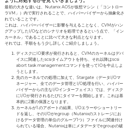
ように対処するかを見ていきましょう。
最初の大きな違いは、
Nutanix AOS
が仮想マシン（「コントロー
ラ
VM
」）内で実行されることで、ハイパーバイザーから抽象化さ
れていることです。
これは、ハイパーバイザーに影響を与えることなく、
CVM
がハン
グアップした
I/O
などのシナリオを処理できるという点で、「イン
カーネル」であることに比べて大きな利点となります。
それでは、手順をもう少し詳しくご紹介しましょう。
ディスクに
IO
要求が発行されると、
CVM
のカーネルはデバ
イスに関連した
scsi
タイムアウトを持ち、それ以降は
scsi
abort task management
コマンドを使って
IO
を中止しよ
うとします。
先のカーネルでの処理に加えて、
Stargate
（データ
I/O
マ
ネージャー、全てのデータ管理と
I/O
処理を行い、ハイパー
バイザーからの主な
I/O
インターフェイス）では、ディスク
に
I
/
O
が発行されるたびにタイマーを開始します。これは基
本的に
2
重の保護となります。
カーネルが
1.
のアボートの結果、
I/O
エラーやショートリー
ドを返し、その
I/O
が
egroup
（
Nutanix
のストレージにお
けるデータ管理の単位のグループ
1
つ）ファイルに関連付け
られている場合、
Nutanix
は単にメタデータで
egroup
の破