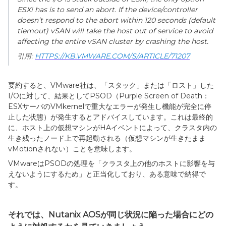
ESXi has is to send an abort. If the device/controller
doesn’t respond to the abort within 120 seconds (default
tiemout) vSAN will take the host out of service to avoid
affecting the entire vSAN cluster by crashing the host.
引用:
HTTPS://KB.VMWARE.COM/S/ARTICLE/71207
要約すると、VMware
社は、「スタック」または「ロスト」した
I/O
に対して、結果として
PSOD
（
Purple Screen of Death
：
ESX
サーバの
VMkernel
で重大なエラーが発生し機能が完全に停
止した状態）が発生するとアドバイスしています。これは最終的
に、ホスト上の仮想マシンが
HA
イベントによって、クラスタ内の
生き残ったノード上で再起動される（仮想マシンが生きたまま
vMotionされない）ことを意味します。
VMwareは
PSODの処理を「クラスタ上の他のホストに影響を与
えないようにするため」と正当化しており、ある意味で納得で
す。
それでは、Nutanix AOSが同じ状況に陥った場合にどの