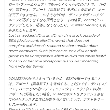
ローラ
/
ファームウェア）で動かなくなった
I/O
のことで、（
I/O
が）完了せず、アボート（異常終了）要求にも反応せず、また
は完了できません。このような
I/O
は、ディスクやディスクグ
ループが応答しなくなる原因となり、その結果、
hostd
がハン
グアップしたり、応答しなくなったり、
vCenter Server
から切
断されたりします。
Lost or wedged I/O is an I/O which is stuck outside of
ESXi (device controller/firmware) that does not
complete and doesn’t respond to abort and/or abort
never completes. Such I/Os can cause a disk or disk-
group to be unresponsive which in-turn can cause hostd
to hang or become unresponsive and disconnecting
from vCenter Server.
I/Oは
ESXi
の外で止まっているため、
ESXi
が唯一できること
は、アボート（異常終了）を送信することだけです。デバイス
/
コントローラが
120
秒（デフォルトのタイムアウト値）以内に
アボートに応答しない場合、
vSAN
はホストをクラッシュさせ
て
vSAN
クラスタ全体に影響を与えないように、ホストをサー
ビスから外します。
Since the I/O is stuck outside of ESXi, the only option