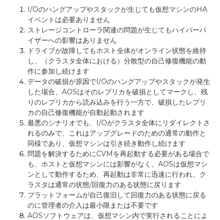
I/O
のハングアップやスタックが生じても仮想マシンの
HA
イベントは必要ありません
ストレージコントローラ関連の問題が生じてもハイパーバ
イザーへの影響はありません
ドライブが故障してもホスト全体がオンライン状態を維持
し、（クラスタ全体における）分散型の自己修復機能の動
作に参加し続けます
データの破損が原因で
I/O
のハングアップやスタックが発生
した場合、
AOS
はそのレプリカを破損としてマークし、残
りのレプリカから読み込みを行う一方で、破損したレプリ
カの自己修復機能が自動起動されます
最悪のシナリオでも、
I/O
がクラスタ全体にリダイレクトさ
れるのみで、これはアップグレードのための通常の動作と
同様であり、仮想マシンは引き続き動作し続けます
問題を解決するために
CVM
を再起動する必要がある場合で
も、ホストと仮想マシンには影響がなく、
AOS
は仮想マシ
ンとして動作するため、再起動は非常に迅速に行われ、ク
ラスタは通常の状態
/
回復力のある状態に戻ります
プラットフォームが自己復旧して回復力のある状態に戻る
のに管理者の介入は最小限または不要です
AOS
ソフトウェアは、仮想マシン内で実行されることによ