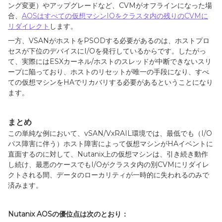
ング変更）やアップグレードなど、
CVM
がオフラインになった場
合、
AOSはすべての仮想マシンIOをクラスタ内の残りのCVMに
リダイレクト
します。
一方、
VSAN
がホストを
PSOD
する必要があるのは、ホストプロ
セスが下位のデバイスに
I/O
を発行しているからです。したがっ
て、実際には
ESX
カーネル
/
ホストのスレッドが中断できないスリ
ープに陥っており、ホストのリセットが唯一の手段になり、すべ
ての仮想マシンを
HA
でリカバリする必要があるということになり
ます。
まとめ
この単純な例において、
vSAN/VxRAIL
環境では、最低でも（
I/O
パス障害に伴う）ホスト障害によって仮想マシンが
HA
イベントに
直面するのに対して、
Nutanix
上の仮想マシンは、引き続き動作
し続け、最悪のケースでも
I/O
がクラスタ内の別
CVM
にリダイレ
クトされる間、データのローカリティが一時的に失われるのみで
済みます。
Nutanix AOS
の優位点は次のとおり：