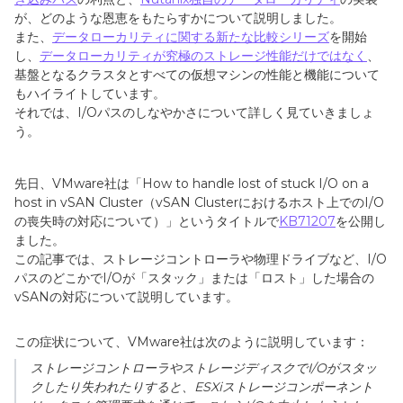
が、どのような恩恵をもたらすかについて説明しました。
また、
データローカリティに関する新たな比較シリーズ
を開始
し、
データローカリティが究極のストレージ性能だけではなく
、
基盤となるクラスタとすべての仮想マシンの性能と機能について
もハイライトしています。
それでは、
I/Oパスのしなやかさについて詳しく見ていきましょ
う。
先日、VMware
社は「
How to handle lost of stuck I/O on a
host in vSAN Cluster
（
vSAN Cluster
におけるホスト上での
I/O
の喪失時の対応について）」というタイトルで
KB71207
を公開し
ました。
この記事では、ストレージコントローラや物理ドライブなど、
I/O
パスのどこかで
I/O
が「スタック」または「ロスト」した場合の
vSAN
の対応について説明しています。
この症状について、
VMware社は次のように説明しています：
ストレージコントローラやストレージディスクでI/O
がスタッ
クしたり失われたりすると、
ESXi
ストレージコンポーネント