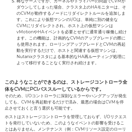
稀なケースですが、カーネルやドライバーの問題で
CVM
が
ダウンしてしまった場合、クラスタ上の
HA
モニターは、そ
の
CVM
が動作するノードにリダイレクトルールを追加しま
す。これにより仮想マシンの
I/O
は、単純に別の健全な
CVM
にリダイレクトされ、ホスト上の仮想マシンは
vMotion
や
HA
イベントを必要とせずに通常通り稼働し続け
ます。この機能は、計画的な
CVM
のアップグレードの際に
も使用されます。ローリングアップグレードと
CVM
の再起
動を実行するだけで、ホストと関連する仮想マシンは、
Nutanix
クラスタによる基本的な
HA
再ルーティング処理に
よって移行することなく実行され続けます。
このようなことができるのは、ストレージコントローラ全
体をCVMにPCIパススルーしているからです。
そのため、
I/O
コントローラに深刻なエラーやハングアップが発生
しても、
CVM
を再起動するだけで済み、最悪の場合は
CVM
を停
止させておくと言う選択も可能です。
ホストはストレージコントローラを管理しておらず、
I/O
リクエス
トを発行していないため、このようなイベントの影響を受けるこ
とはありません。メンテナンス（例：
CVM
リソース設定のローリ