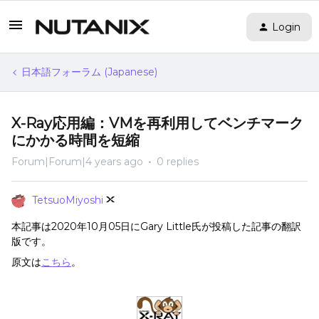
Login
日本語フォーラム (Japanese)
X-Ray応用編：VMを再利用してベンチマーク
にかかる時間を短縮
Forum|Forum|4 years ago
0 replies
TetsuoMiyoshi
本記事は2020年10月05日にGary Little氏が投稿した記事の翻訳
版です。
原文は
こちら
。