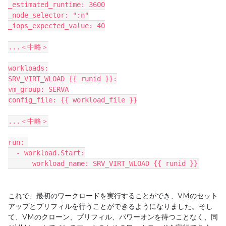
_estimated_runtime: 3600
_node_selector: ":n"
_iops_expected_value: 40
...＜中略＞
workloads:
SRV_VIRT_WLOAD {{ runid }}:
vm_group: SERVA
config_file: {{ workload_file }}
...＜中略＞
run: 
  - workload.Start:
      workload_name: SRV_VIRT_WLOAD {{ runid }}
これで、最初のワークロードを実行することができ、
VM
のセット
アップとプリフィルを行うことができるようになりました。そし
て、
VM
のクローン、プリフィル、パワーオンを待つことなく、同