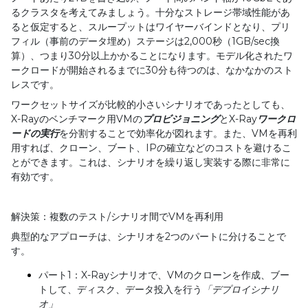
るクラスタを考えてみましょう。十分なストレージ帯域性能があ
ると仮定すると、スループットはワイヤーバインドとなり、プリ
フィル（事前のデータ埋め）ステージは
2,000
秒（
1GB/sec
換
算）、つまり
30
分以上かかることになります。モデル化されたワ
ークロードが開始されるまでに
30
分も待つのは、なかなかのスト
レスです。
ワークセットサイズが比較的小さいシナリオであったとしても、
X-Ray
のベンチマーク用
VM
の
プロビジョニング
と
X-Ray
ワークロ
ードの実行
を分割することで効率化が図れます。また、
VM
を再利
用すれば、クローン、ブート、
IP
の確立などのコストを避けるこ
とができます。これは、シナリオを繰り返し実装する際に非常に
有効です。
解決策：複数のテスト
/
シナリオ間で
VM
を再利用
典型的なアプローチは、シナリオを
2
つのパートに分けることで
す。
パート1：X-Rayシナリオで、VMのクローンを作成、ブー
トして、ディスク、データ投入を行う
「デプロイシナリ
オ」