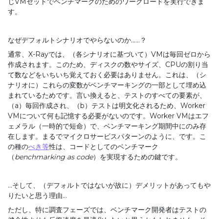
じ
VM
セットでベンチマークのためのワークロードを実行できま
す。
なぜデフォルトシナリオでやらないのか
......
？
通常、
X-Ray
では、（各シナリオに基づいて）
VM
は毎回ゼロから
作成されます。このため、ディスクの数やサイズ、
CPU
の割り当
て数などをいちいち覚えておく必要はありません。これは、（シ
ナリオに）これらの変数がベンチマーキングの一部として埋め込
まれているためです。言い換えると、テストのすべての要素が、
（
a
）毎回作成され、（
b
）テストは明文化されるため、
Worker
VM
について何も記憶する必要がないのです。
Worker VM
はエフ
ェメラル（一時的で短命）で、ベンチマーキング期間中にのみ存
在します。まるでマイクロサービスパターンのように、です。こ
の種の
べき等
性は、コードとしてのベンチマーク
（
benchmarking as code
）を実現するための鍵です。
...
そして、（デフォルトではないが故に）デメリットがあってもや
りたいと思う理由
...
ただし、特に調査フェーズでは、ベンチマーク開発者はテストの