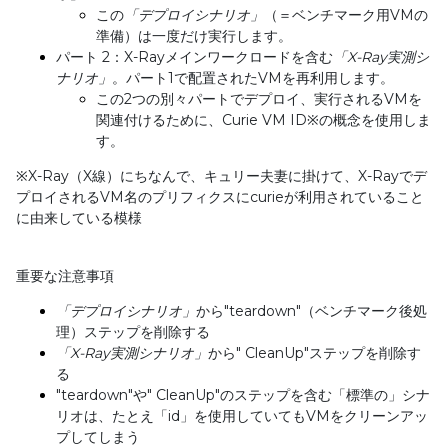
この
「デプロイシナリオ」
（＝ベンチマーク用VMの
準備）は一度だけ実行します。
パート 2：X-Rayメインワークロードを含む
「
X-Ray
実測シ
ナリオ」
。パート1で配置されたVMを再利用します。
この2つの別々パートでデプロイ、実行されるVMを
関連付けるために、Curie VM ID※の概念を使用しま
す。
※
X-Ray
（
X
線）にちなんで、キュリー夫妻に掛けて、
X-Ray
でデ
プロイされる
VM
名のプリフィクスに
curie
が利用されていること
に由来している模様
重要な注意事項
「デプロイシナリオ」
から"teardown"（ベンチマーク後処
理）ステップを削除する
「
X-Ray
実測シナリオ」
から" CleanUp"ステップを削除す
る
"teardown"や" CleanUp"のステップを含む「標準の」シナ
リオは、たとえ「id」を使用していてもVMをクリーンアッ
プしてしまう