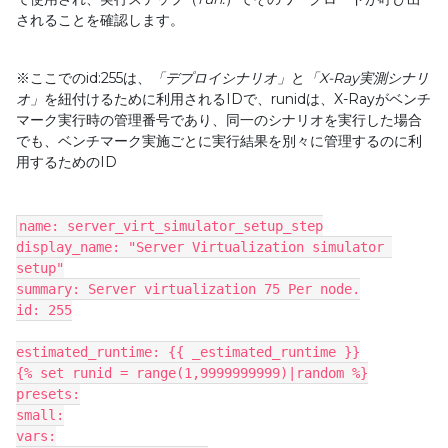
されることを確認します。
※ここでの
id:255
は、
「デプロイシナリオ」
と
「
X-Ray
実測シナリ
オ」
を紐付けるために利用される
ID
で、
runid
は、
X-Ray
がベンチ
マーク実行時の管理番号であり、同一のシナリオを実行した場合
でも、ベンチマーク実施ごとに実行結果を別々に管理するのに利
用するための
ID
name: server_virt_simulator_setup_step
display_name: "Server Virtualization simulator 
setup"
summary: Server virtualization 75 Per node.
id: 255
estimated_runtime: {{ _estimated_runtime }}
{% set runid = range(1,9999999999)|random %}
presets:
small:
vars: