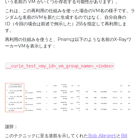
いう名前の
VM
がいくつか存在する可能性があります）。
これは、この再利用の仕組みを使った場合の
VM
名の様子です。ラ
ンダムな名前の
VM
を新たに生成するのではなく、自分自身の
ID
（今回の場合は前述で例示した）
255
を指定して再利用しま
す。
再利用の仕組みを使うと、
Prism
は以下のような名前の
X-Ray
ワ
ーカー
VM
を表示します：
__curie_test_<my_id>_vm_group_name>_<index>
謝辞：
このテクニックに至る道筋を示してくれた
Bob Allegreti
と
Bill