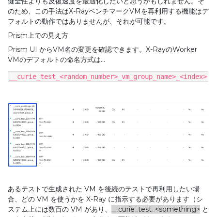
健全性よりも反復速度を最適化したいと思うかもしれません。そ
のため、この手法は
X-Ray
ベンチマーク
VM
を再利用する機能はデ
フォルトの動作ではありませんが、それが可能です。
Prism
上での見え方
Prism UI
から
VM
名の変更を確認できます。
X-Ray
の
Worker
VM
のデフォルトの命名方式は
…
__curie_test_<random_number>_vm_group_name>_<index>
あるテストで生成された
VM
を後続のテストで再利用したい場
合、どの
VM
を使うかを
X-Ray
に指示する必要があります（シ
ステム上には数百の
VM
があり、
__curie_test_<something>
と