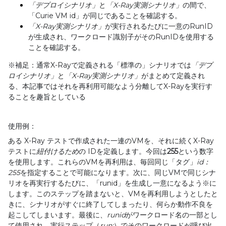
「デプロイシナリオ」
と
「
X-Ray
実測シナリオ」
の間で、
「Curie VM id」が同じであることを確認する。
「
X-Ray
実測シナリオ」
が実行されるたびに一意のRunID
が生成され、ワークロード識別子がそのRunIDを使用する
ことを確認する。
※
補足：通常
X-Ray
で定義される「標準の」シナリオでは
「デプ
ロイシナリオ」
と
「
X-Ray
実測シナリオ」
がまとめて定義され
る、本記事ではそれを再利用可能なよう分離して
X-Ray
を実行す
ることを趣旨としている
使用例：
ある
X-Ray
テストで作成された一連の
VM
を、それに続く
X-Ray
テストに
紐付けるため
の
ID
を定義します。今回は
255
という数字
を使用します。これらの
VM
を再利用は、毎回同じ「タグ」
id
：
255
を指定することで可能になります。次に、同じ
VM
で同じシナ
リオを再実行するたびに、「
runid
」を生成し一意になるよう
※
に
します。このステップを踏まないと、
VM
を再利用しようとしたと
きに、シナリオがすぐに終了してしまったり、何らか動作不良を
起こしてしまいます。最後に、
runid
がワークロード名の一部とし
て使用され、実行ステップ（
run:
）でそのワークロードが呼び出