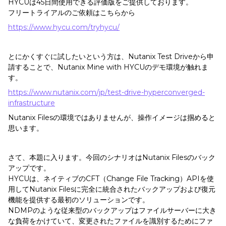
HYCUは45日間使用できる評価版をご提供しております。
フリートライアルのご依頼はこちらから
https://www.hycu.com/tryhycu/
とにかくすぐに試したいという方は、Nutanix Test Driveから申
請することで、Nutanix Mine with HYCUのデモ環境が触れま
す。
https://www.nutanix.com/jp/test-drive-hyperconverged-
infrastructure
Nutanix Filesの環境ではありませんが、操作イメージは掴めると
思います。
さて、本題に入ります。今回のシナリオはNutanix Filesのバック
アップです。
HYCUは、ネイティブのCFT（Change File Tracking）APIを使
用してNutanix Filesに完全に統合されたバックアップおよび復元
機能を提供する最初のソリューションです。
NDMPのような従来型のバックアップはファイルサーバーに大き
な負荷をかけていて、変更されたファイルを識別するためにファ