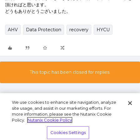
頂ければと思います。
どうもありがとうございました。
AHV
Data Protection
recovery
HYCU
This topic has been closed for replies.
We use cookies to enhance site navigation, analyze
site usage, and assist in our marketing efforts. For
more information, please see the Nutanix Cookie
Policy.
Nutanix Cookie Policy
Terms of Use
Privacy Statement
Do Not Sell or
Cookies Settings
Share My Personal Information