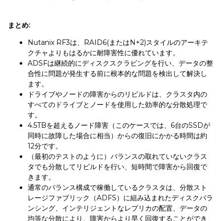
まとめ
:
Nutanix RF3は、RAID6(またはN+2)スタイルのアーキテ
クチャよりもはるかに耐障害性に優れています。
ADSFは継続的にディスクスクラビングを行い、データの整
合性に問題が発生する前に根本的な問題を検出して解決し
ます。
ドライブやノードの障害からのリビルドは、クラスタ内の
すべてのドライブとノードを使用した効率的な分散処理で
す。
4.5TBを超えるノード障害（このケースでは、6台のSSDが
同時に故障した場合に相当）からの復旧にかかる時間は約
12分です。
（最初のテストのように）バランスの取れていないクラス
タでも分散してリビルドを行い、短時間で障害から回復で
きます。
通常のバランス構成で稼働しているクラスタは、分散スト
レージファブリック（ADFS）に組み込まれたディスクバラ
ンシング、インテリジェントなレプリカの配置、データの
均等な分散により、障害からより早く回復することができ