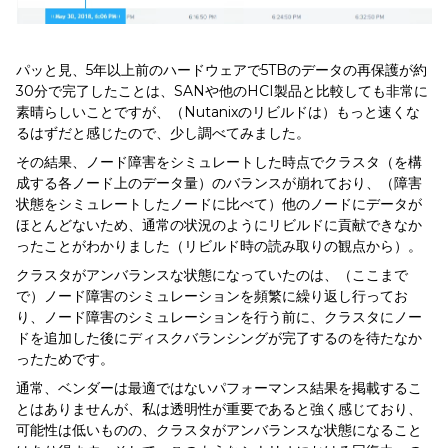
パッと見、5年以上前のハードウェアで5TBのデータの再保護が約
30分で完了したことは、SANや他のHCI製品と比較しても非常に
素晴らしいことですが、（Nutanixのリビルドは）もっと速くな
るはずだと感じたので、少し調べてみました。
その結果、ノード障害をシミュレートした時点でクラスタ（を構
成する各ノード上のデータ量）のバランスが崩れており、（障害
状態をシミュレートしたノードに比べて）他のノードにデータが
ほとんどないため、通常の状況のようにリビルドに貢献できなか
ったことがわかりました（リビルド時の読み取りの観点から）。
クラスタがアンバランスな状態になっていたのは、（ここまで
で）ノード障害のシミュレーションを頻繁に繰り返し行ってお
り、ノード障害のシミュレーションを行う前に、クラスタにノー
ドを追加した後にディスクバランシングが完了するのを待たなか
ったためです。
通常、ベンダーは最適ではないパフォーマンス結果を掲載するこ
とはありませんが、私は透明性が重要であると強く感じており、
可能性は低いものの、クラスタがアンバランスな状態になること