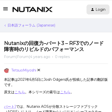
Login
日本語フォーラム (Japanese)
Nutanixの回復力–パート3 – RF3でのノード
障害時のリビルドのパフォーマンス
Forum|Forum|4 years ago
0 replies
TetsuoMiyoshi
本記事は2021年6月5日にJosh Odgers氏が投稿した記事の翻訳版
です。
原文は
こちら
。本シリーズの索引は
こちら
。
パート1
では、Nutanix AOSが分散ストレージファブリック
（ADSF）により、ノード障害からレジリエンシーファクター