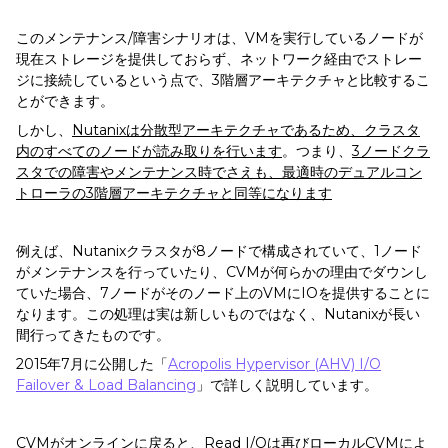
このメンテナンス/障害シナリオは、VMを実行しているノードが
現在ストレージを提供しておらず、ネットワーク経由でストレー
ジに接続しているという点で、3階層アーキテクチャと比較するこ
とができます。
しかし、
Nutanixは分散型アーキテクチャであるため、クラスタ
内のすべてのノードが読み取りを行います
。つまり、
3ノードクラ
スタでの障害やメンテナンス時でさえも、最適時のデュアルコン
トローラの3階層アーキテクチャと同等になります
例えば、Nutanixクラスタが8ノードで構成されていて、1ノード
がメンテナンスを行っていたり、CVMが何らかの理由でダウンし
ていた場合、7ノードがそのノード上のVMにIOを提供することに
なります。この処理は実は新しいものではなく、Nutanixが長い
間行ってきたものです。
2015年7月に公開した「
Acropolis Hypervisor (AHV) I/O
Failover & Load Balancing
」で詳しく説明しています。
CVMがオンラインに戻ると、Read I/Oは再びローカルCVMによ