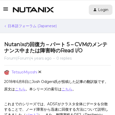
Login
日本語フォーラム (Japanese)
Nutanixの回復力 – パート 5 – CVMのメンテ
ナンス中または障害時のRead I/O
Forum|Forum|4 years ago
0 replies
TetsuoMiyoshi
2018年6月8日にJosh Odgers氏が投稿した記事の翻訳版です。
原文は
こちら
。本シリーズの索引は
こちら
。
これまでのシリーズでは、ADSFがクラスタ全体にデータを分散
することで、ノード障害から迅速に回復する方法について説明し
てきました（
パート1
）。また、耐障害性をRF2（Resiliency