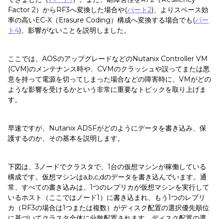
Factor 2）からRF3へ変換した場合や(
パート2
)、よりスペース効
率の高いEC-X（Erasure Coding）構成へ変換する場合でも(
パー
ト4
)、影響がないことを説明しました。
ここでは、AOSのアップグレードなどのNutanix Controller VM
(CVM)のメンテナンス時や、CVMのクラッシュや誤ってまたは悪
意を持って電源を切ってしまった場合などの障害時に、VMがどの
ような影響を受けるかという非常に重要なトピックを取り上げま
す。
早速ですが、Nutanix ADSFがどのようにデータを書き込み、保
護するのか、その基本を説明します。
下図は、3ノードでクラスタで、1台の仮想マシンが稼働している
構成です。仮想マシンはa,b,c,dのデータを書き込んでいます。通
常、すべての書き込みは、1つのレプリカが仮想マシンを実行して
いるホスト（ここではノード1）に書き込まれ、もう1つのレプリ
カ（RF3の場合は1つまたは複数）がディスク配置の選択優先順位
に基づいてクラスタ全体に分散配置されます。ディスク配置の選