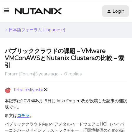
Login
日本語フォーラム (Japanese)
パブリッククラウドの課題 – VMware
VMConAWSとNutanix Clustersの比較 – 索
引
Forum|Forum|5 years ago
0 replies
TetsuoMiyoshi
本記事は2020年8月19日にJosh Odgers氏が投稿した記事の翻訳
版です。
原文は
コチラ
。
パブリッククラウド内のベアメタルハードウェアに
HCI
（ハイパ
ーコンバージドインフラストラクチャー：
IT
環境整備のための仮