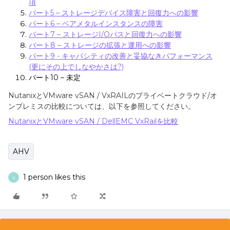
項
パート5 – ストレージデバイス障害と回復力への影響
パート6 – ベアメタルインスタンスの障害
パート7 – ストレージI/Oパスと回復力への影響
パート8 – ストレージの拡張と運用への影響
パート9 - キャパシティの改善と妥協なきパフォーマンス
(更にその上でしなやかさは?)
パート10 – 未定
Nutanix
と
VMware vSAN / VxRAIL
のプライベートクラウド
/
オ
ンプレミスの比較については、以下を参照してください。
NutanixとVMware vSAN / DellEMC VxRailを比較
AHV
1 person likes this
S