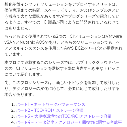
想化基盤インフラ）ソリューションをデプロイするメリットは、
価値実現までの時間、スケーラビリティ、およびシンプルさとい
う観点で大きな意味がありますが本ブログシリーズで紹介してい
るように、すべての
HCI
製品が同じように開発されているわけで
はありません。
もっともよく使用されている
2
つの
HCI
ソリューションは
VMware
vSAN
と
Nutanix AOS
であり、どちらのソリューションでも、ベ
アメタルインスタンスを使用した
AWS EC2
のサービスが用意され
ています。
本ブログで連載するこのシリーズでは、パブリッククラウドベー
スの
HCI
ソリューションを選択する際に考慮すべき主なトピック
について紹介します。
尚、このブログシリーズは、新しいトピックを追加して改訂した
り、テクノロジーの変化に応じて、必要に応じて改訂したりする
場合があります。
パート1 – ネットワークパフォーマンス
パート2 – TCO/ROIとストレージ容量
パート3 – 大規模環境でのTCO/ROIとストレージ容量
パート4 – データ効率テクノロジーと回復力に関する考慮事