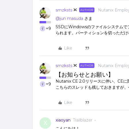
smzksts
Nutanix Emplo
AUTHOR
@jun masuda
さま
SSDにWindowsのファイルシステ
+9
られます。パーティションを切っただけ
Like
smzksts
Nutanix Emplo
AUTHOR
【お知らせとお願い】
Nutanix CE 2.0リリースに伴い
+9
こちらのスレッドも残しておきますが
Like
xiaoyan
Trailblazer
X
こんにちは！