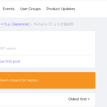
Events
User Groups
Product Updates
ラム (Japanese)
Nutanix CE よろず相談所
097 views
ow first post
 been closed for replies.
Oldest first