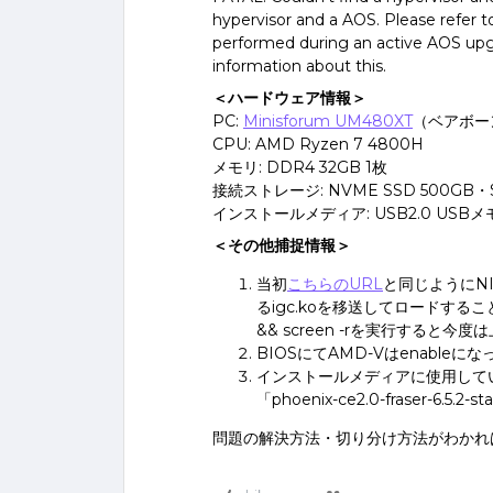
hypervisor and a AOS. Please refer t
performed during an active AOS upgr
information about this.
＜ハードウェア情報＞
PC:
Minisforum UM480XT
（ベアボー
CPU: AMD Ryzen 7 4800H
メモリ: DDR4 32GB 1枚
接続ストレージ: NVME SSD 500GB・S
インストールメディア: USB2.0 USBメ
＜その他捕捉情報＞
当初
こちらのURL
と同じようにN
るigc.koを移送してロードすること
&& screen -rを実行すると
BIOSにてAMD-Vはenable
インストールメディアに使用して
「phoenix-ce2.0-fraser-6.5.2
問題の解決方法・切り分け方法がわかれ