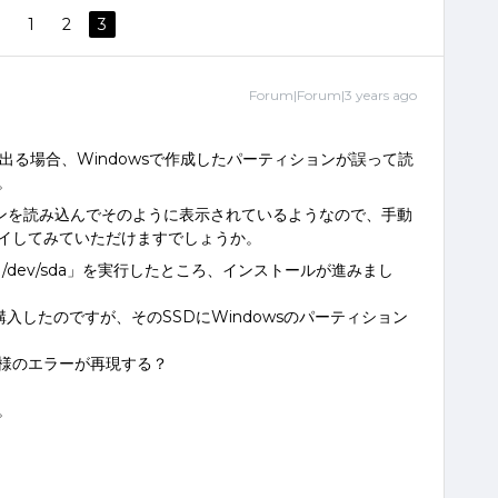
1
2
3
Forum|Forum|3 years ago
が出る場合、Windowsで作成したパーティションが誤って読
。
ョンを読み込んでそのように表示されているようなので、手動
イしてみていただけますでしょうか。
t4 /dev/sda」を実行したところ、インストールが進みまし
購入したのですが、そのSSDにWindowsのパーティション
様のエラーが再現する？
。