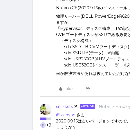
NutanixCE(2020.9.16)のイン
物理サーバー(DELL PowerEdge
ますが、
「Hypervisor、ディスク構成、I
CVMブートディスクがSSDである必
・ディスク構成：
sda SSD1TB(CVMブートディスク
sdb SSD1TB(データ) ※内臓
sdc USB256GB(AHVブートディ
sdd USB32GB(インストーラ) ※
何か解決方法があれば教えていただけな
Like
smzksts
Nutanix Emplo
AUTHOR
@xiaoyan
さま
2020.09.16は古いバージョンですの
+9
しょうか？