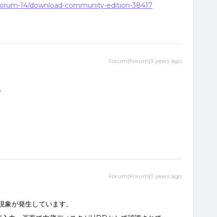
n-forum-14/download-community-edition-38417
Forum|Forum|3 years ago
。
Forum|Forum|3 years ago
じ現象が発生しています。