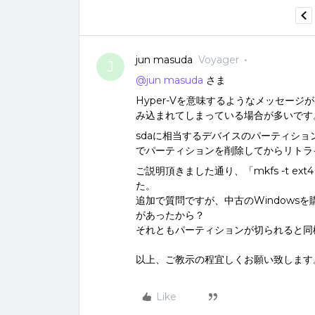
jun masuda
Voyager
J
@jun masuda
さま
Hyper-Vを意味するようなメッセージ
み込まれてしまっている場合が多いです
sdaに相当するデバイスのパーティシ
でパーティションを削除してからリトラ
ご説明頂きました通り、「mkfs -t ex
た。
追加で質問ですが、中古のWindowsを
があったから？
それともパーティションが切られると同
以上、ご教示の程宜しくお願い致します
Like