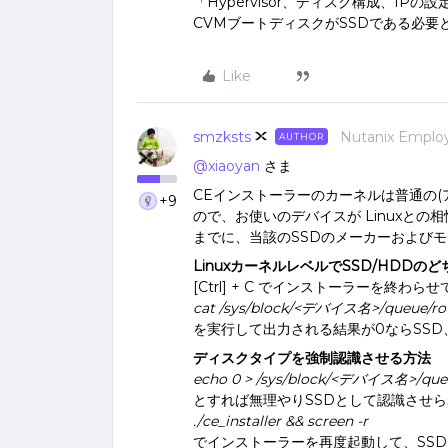
「Hypervisor、ディスク構成、I
CVMブートディスクがSSDである必
Like
smzksts
Nutanix Emplo
AUTHOR
@xiaoyan
さま
CEインストーラーのカーネルは普通の(
+9
ので、お使いのデバイスが Linuxと
までに、当該のSSDのメーカーおよび
LinuxカーネルレベルでSSD/HDD
[Ctrl] + C でインストーラーを終わ
cat /sys/block/<デバイス名>/queue/rot
を実行して出力される結果が0ならSSD
ディスクタイプを強制認識させる方法
echo 0 > /sys/block/<デバイス名>/queu
とすれば無理やりSSDとして認識させ
./ce_installer && screen -r
でインストーラーを再度起動して、SS