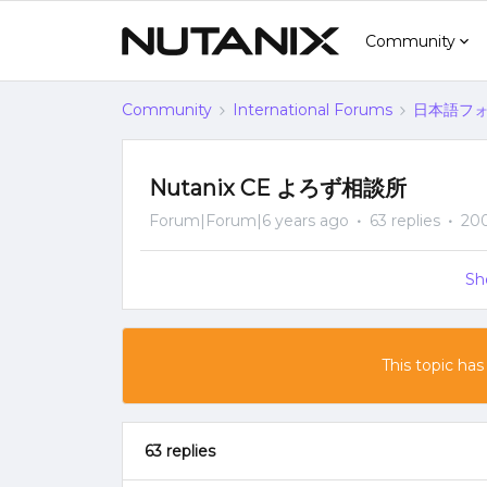
Community
Community
International Forums
日本語フォー
Nutanix CE よろず相談所
Forum|Forum|6 years ago
63 replies
20
Sh
This topic has
63 replies