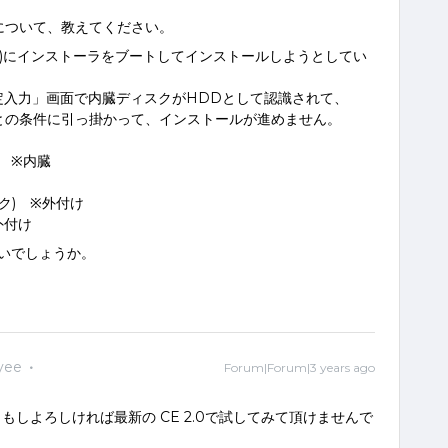
ストールについて、教えてください。
R620)にインストーラをブートしてインストールしようとしてい
Pの設定入力」画面で内臓ディスクがHDDとして認識されて、
要との条件に引っ掛かって、インストールが進めません。
) ※内臓
スク) ※外付け
外付け
いでしょうか。
yee
Forum|Forum|3 years ago
で、もしよろしければ最新の CE 2.0で試してみて頂けませんで