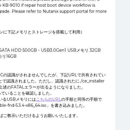
o KB-9010 if repair host boot device workflow is
ade. Please refer to Nutanix support portal for more
ンに下記メモリとストレージを搭載して利用）
ATA HDD 500GB・USB3.0Gen1 USBメモリ 32GB
モリ16GB
ICの認識がされませんでしたが、下記URLで共有されてい
で認識されました。ただし、認識されたに./ce_installer
今度は上述のFATALエラーが出るようになりました。
になっていることを確認しました。
いるUSBメモリには
こちらのURL
の手順と同等の手順で
-stable-fnd-5.3.4-x86_64.iso」を書き込みました。
ばご教示いただけるようお願いいたします。