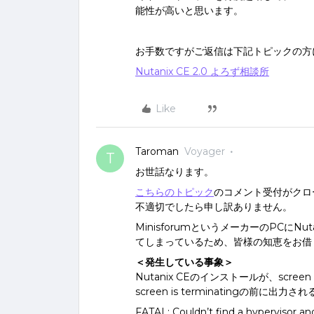
能性が高いと思います。
お手数ですがご返信は下記トピックの方
Nutanix CE 2.0 よろず相談所
Like
Taroman
Voyager
T
お世話なります。
こちらのトピック
のコメント受付がクロ
不適切でしたら申し訳ありません。
MinisforumというメーカーのPCに
てしまっているため、皆様の知恵をお借
＜発生している事象＞
Nutanix CEのインストールが、scree
screen is terminatingの前
FATAL: Couldn’t find a hypervisor an