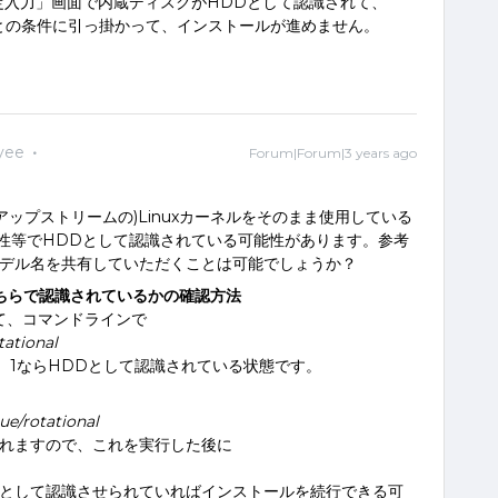
Pの設定入力」画面で内蔵ディスクがHDDとして認識されて、
要との条件に引っ掛かって、インストールが進めません。
yee
Forum|Forum|3 years ago
アップストリームの)Linuxカーネルをそのまま使用している
の相性等でHDDとして認識されている可能性があります。参考
モデル名を共有していただくことは可能でしょうか？
のどちらで認識されているかの確認方法
らせて、コマンドラインで
ational
、1ならHDDとして認識されている状態です。
e/rotational
られますので、これを実行した後に
Dとして認識させられていればインストールを続行できる可