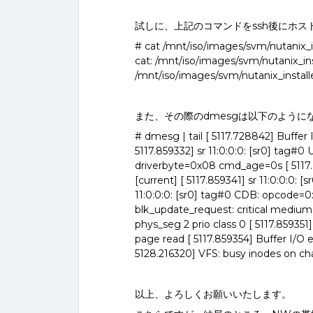
試しに、上記のコマンドをssh後にホ
# cat /mnt/iso/images/svm/nutanix_in
cat: /mnt/iso/images/svm/nutanix_ins
/mnt/iso/images/svm/nutanix_installe
また、その際のdmesgは以下のように
# dmesg | tail [ 5117.728842] Buffer I
5117.859332] sr 11:0:0:0: [sr0] ta
driverbyte=0x08 cmd_age=0s [ 5117.8
[current] [ 5117.859341] sr 11:0:0:0:
11:0:0:0: [sr0] tag#0 CDB: opcode=
blk_update_request: critical medium 
phys_seg 2 prio class 0 [ 5117.859351]
page read [ 5117.859354] Buffer I/O e
5128.216320] VFS: busy inodes on c
以上、よろしくお願いいたします。