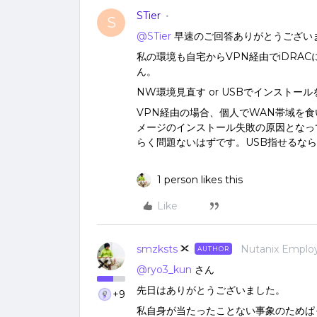
STier
S
@STier
早速のご回答ありがとうござい
私の環境も自宅からVPN経由でiDRA
ん。
NW環境見直す or USBでインストー
VPN経由の場合、個人でWAN帯域を
メージのインストール失敗の原因となっ
らく問題ないはずです。USB指せるな
1 person likes this
Like
smzksts
Nutanix Emplo
AUTHOR
@ryo3_kun
さん
先日はありがとうございました。
+9
私自身が当たったことない事象のためぱ