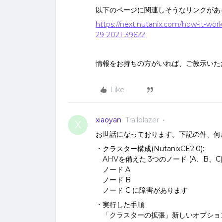
以下のページに関連しそうなリンクがあ
https://next.nutanix.com/how-it-wo
29-2021-39622
情報をお持ちの方がいれば、ご教示いた
Like
xiaoyan
Trailblazer
X
お世話になっております。下記の件、何
・クラスター構成(NutanixCE2.0):
AHVを備えた 3つのノード (A、B、C
ノード A
ノード B
ノード C に障害があります
・実行した手順:
「クラスターの拡張」新しいオプション