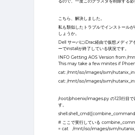
るので、一度このクラスタを削除する必
こちら、解決しました。
私も類似したトラブルでインストールが
しょうか。
Dell サーバにiDrac経由で仮想メ
ーでinstallが終了している状況です。
INFO Getting AOS Version from /mnt
This may take a few minites if Phoe
cat: /mnt/iso/images/svm/nutanix_ins
cat: /mnt/iso/images/svm/nutanix_ins
/root/phoenix/images.py
す。
shell.shell_cmd([combine_command]
# ここで実行している combine_comm
= cat /mnt/iso/images/svm/nutanix_in