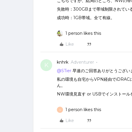
こちらですが、結局のところ、NWの帯
失敗時：300GBまで帯域制限されている
成功時：1GB帯域。全て有線。
1 person likes this
Like
knhrk
Adventurer
K
@STier
早速のご回答ありがとうござい
私の環境も自宅からVPN経由でiDRA
ん。
NW環境見直す or USBでインストー
1 person likes this
S
Like