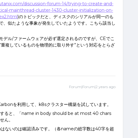
nutanix.com/discussion-forum-14/trying-to-create-and-
tical-mainthread-cluster-1430-cluster-initialization-on-
dex2.html
)のトピックだと、ディスクのシリアルが同一のも
で、似たような事象が発生していたようです。こちら該当し
モデル/ファームウェアが必ず選定されるのですが、CEでこ
”重複しているものを物理的に取り外す”という対応をとらざ
Forum|Forum|2 years ago
lからKarbonを利用して、k8sクラスター構築を試しています。
ると、「name in body should be at most 40 chars
ません。
はないのは確認済みです。（各nameの総字数は40字を超