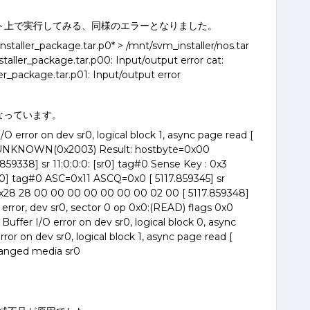
スト上で実行してみる、同様のエラーとなりました。
staller_package.tar.p0* > /mnt/svm_installer/nos.tar
taller_package.tar.p00: Input/output error cat:
r_package.tar.p01: Input/output error
なっています。
/O error on dev sr0, logical block 1, async page read [
g#0 UNKNOWN(0x2003) Result: hostbyte=0x00
59338] sr 11:0:0:0: [sr0] tag#0 Sense Key : 0x3
 [sr0] tag#0 ASC=0x11 ASCQ=0x0 [ 5117.859345] sr
0x28 28 00 00 00 00 00 00 00 02 00 [ 5117.859348]
error, dev sr0, sector 0 op 0x0:(READ) flags 0x0
 Buffer I/O error on dev sr0, logical block 0, async
rror on dev sr0, logical block 1, async page read [
hanged media sr0