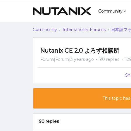
Community
Community
International Forums
日本語フォー
Nutanix CE 2.0 よろず相談所
Forum|Forum|3 years ago
90 replies
12
Sh
This topic has
90 replies