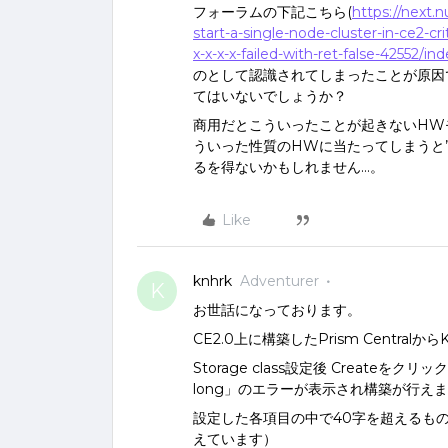
フォーラムの下記こちら(
https://next.
start-a-single-node-cluster-in-ce2-cri
x-x-x-x-failed-with-ret-false-42552/in
のとして認識されてしまったことが原因
てはいないでしょうか？
商用だとこういったことが起きないHW
ういった性質のHWに当たってしまうと
るを得ないかもしれません…。
Like
knhrk
Adventurer
K
お世話になっております。
CE2.0上に構築したPrism Centra
Storage class設定後 Createをクリックす
long」のエラーが表示され構築が行え
設定した各項目の中で40字を超えるもの
えています）