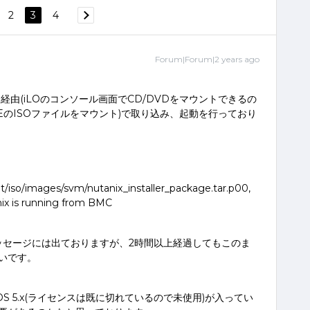
2
3
4
Forum|Forum|2 years ago
iLO経由(iLOのコンソール画面でCD/DVDをマウントできるの
 CEのISOファイルをマウント)で取り込み、起動を行っており
/iso/images/svm/nutanix_installer_package.tar.p00,
nix is running from BMC
ッセージには出ておりますが、2時間以上経過してもこのま
いです。
 5.x(ライセンスは既に切れているので未使用)が入ってい