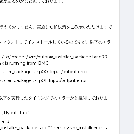
要があるのかなと思っております。
行えておりません。実施した解決策をご教示いただけますで
ディアをマウントしてインストールしているのですが、以下のエラ
/iso/images/svm/nutanix_installer_package.tar.p00,
nix is running from BMC
taller_package.tar.p00: Input/output error
taller_package.tar.p01: Input/output error
 の123行目で以下を実行したタイミングでのエラーかと推測しておりま
, ttyout=True)
and
staller_package.tar.p0* > /mnt/svm_installer/nos.tar