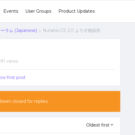
Events
User Groups
Product Updates
ラム (Japanese)
Nutanix CE 2.0 よろず相談所
991 views
ow first post
 been closed for replies.
Oldest first