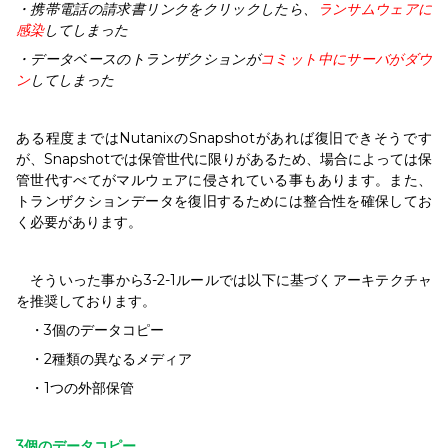
・携帯電話の請求書リンクをクリックしたら、
ランサムウェアに
感染
してしまった
・データベースのトランザクションが
コミット中にサーバがダウ
ン
してしまった
ある程度まではNutanixのSnapshotがあれば復旧できそうです
が、Snapshotでは保管世代に限りがあるため、場合によっては保
管世代すべてがマルウェアに侵されている事もあります。また、
トランザクションデータを復旧するためには整合性を確保してお
く必要があります。
そういった事から3-2-1ルールでは以下に基づくアーキテクチャ
を推奨しております。
・3個のデータコピー
・2種類の異なるメディア
・1つの外部保管
3
個のデータコピー