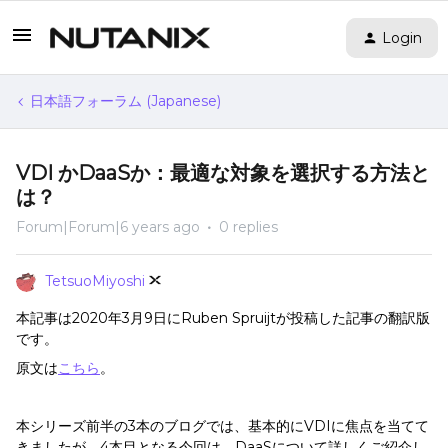
Login
日本語フォーラム (Japanese)
VDI かDaaSか：最適な対象を選択する方法と
は？
Forum|Forum|6 years ago
0 replies
TetsuoMiyoshi
本記事は2020年3月9日にRuben Spruijtが投稿した記事の翻訳版
です。
原文は
こちら
。
本シリーズ前半の3本のブログでは、基本的にVDIに焦点を当てて
きましたが、4本目となる今回は、
DaaS
について詳しくご紹介
し