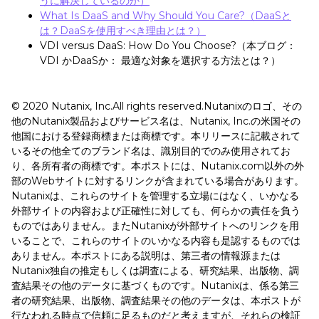
うに解決しているのか）
What Is DaaS and Why Should You Care?（DaaSと
は？DaaSを使用すべき理由とは？）
VDI versus DaaS: How Do You Choose?（本ブログ：
VDI かDaaSか： 最適な対象を選択する方法とは？）
© 2020 Nutanix, Inc.All rights reserved.Nutanixのロゴ、その
他のNutanix製品およびサービス名は、Nutanix, Inc.の米国その
他国における登録商標または商標です。本リリースに記載されて
いるその他全てのブランド名は、識別目的でのみ使用されてお
り、各所有者の商標です。本ポストには、Nutanix.com以外の外
部のWebサイトに対するリンクが含まれている場合があります。
Nutanixは、これらのサイトを管理する立場にはなく、いかなる
外部サイトの内容および正確性に対しても、何らかの責任を負う
ものではありません。またNutanixが外部サイトへのリンクを用
いることで、これらのサイトのいかなる内容も是認するものでは
ありません。本ポストにある説明は、第三者の情報源または
Nutanix独自の推定もしくは調査による、研究結果、出版物、調
査結果その他のデータに基づくものです。Nutanixは、係る第三
者の研究結果、出版物、調査結果その他のデータは、本ポストが
行なわれる時点で信頼に足るものだと考えますが、それらの検証