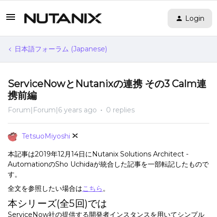
Login
日本語フォーラム (Japanese)
ServiceNowとNutanixの連携 その3 Calm連
携前編
Forum|Forum|6 years ago
0 replies
TetsuoMiyoshi
本記事は2019年12月14日にNutanix Solutions Architect -
AutomationのSho Uchidaが統合した記事を一部転記したもので
す。
全文を参照したい場合は
こちら
。
本シリーズ(全5回)では
ServiceNow社の提供する開発者インスタンスを用いてシンプル