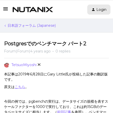
Login
日本語フォーラム (Japanese)
Postgresでのベンチマーク パート2
Forum|Forum|4 years ago
0 replies
TetsuoMiyoshi
本記事は2019年6月28日にGary Little氏が投稿した記事の翻訳版
です。
原文は
こちら
。
今回の例では、pgbenchの実行は、データサイズの規模を表すス
ケールファクターを1000で実行しており、これは約15GBのデー
タベースサイズに相当します。（
前回記事
を参照）。ベンチマー