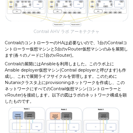
Contrail AHV ラボ アーキテクチャ
ContrailのコントローラーのHAは必要ないので、1台のContrailコ
ントローラー仮想マシンと3台のvRouter仮想マシンのみを展開し
ます(各々のノードに1台のvRouter)。
Contrailの展開にはAnsibleを利用しました。このラボ上に
Ansible deployer仮想マシン(Contrail deployerと呼びます)も作
成し、これで展開ライフサイクルを管理します。このために
Nutanixクラスタ上にprovisioningネットワークを作成し、この
ネットワークにすべてのContrail仮想マシン(コントローラーと
vRouter)を接続します。以下の図はラボのネットワーク構成を顕
したものです。