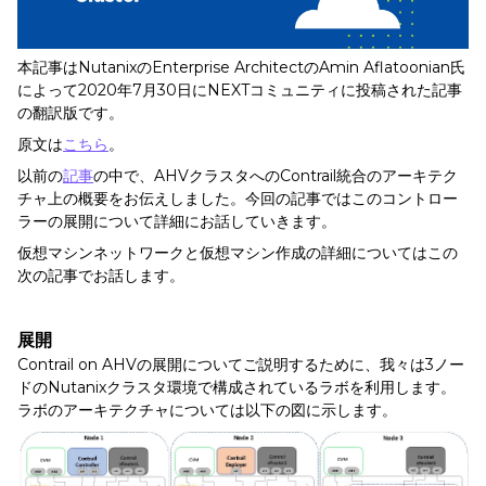
本記事はNutanixのEnterprise ArchitectのAmin Aflatoonian氏
によって2020年7月30日にNEXTコミュニティに投稿された記事
の翻訳版です。
原文は
こちら
。
以前の
記事
の中で、AHVクラスタへのContrail統合のアーキテク
チャ上の概要をお伝えしました。今回の記事ではこのコントロー
ラーの展開について詳細にお話していきます。
仮想マシンネットワークと仮想マシン作成の詳細についてはこの
次の記事でお話します。
展開
Contrail on AHVの展開についてご説明するために、我々は3ノー
ドのNutanixクラスタ環境で構成されているラボを利用します。
ラボのアーキテクチャについては以下の図に示します。