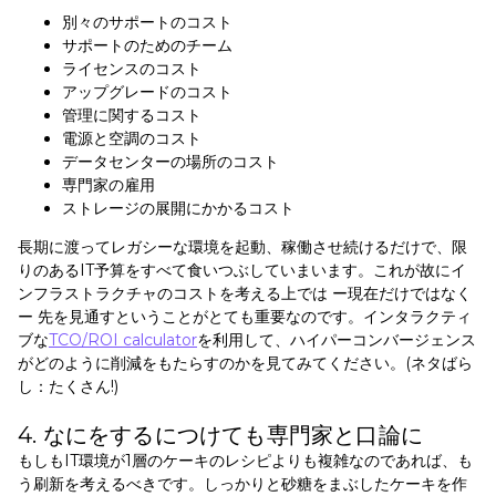
別々のサポートのコスト
サポートのためのチーム
ライセンスのコスト
アップグレードのコスト
管理に関するコスト
電源と空調のコスト
データセンターの場所のコスト
専門家の雇用
ストレージの展開にかかるコスト
長期に渡ってレガシーな環境を起動、稼働させ続けるだけで、限
りのあるIT予算をすべて食いつぶしていまいます。これが故にイ
ンフラストラクチャのコストを考える上では ー現在だけではなく
ー 先を見通すということがとても重要なのです。インタラクティ
ブな
TCO/ROI calculator
を利用して、ハイパーコンバージェンス
がどのように削減をもたらすのかを見てみてください。(ネタばら
し：たくさん!)
4. なにをするにつけても専門家と口論に
もしもIT環境が1層のケーキのレシピよりも複雑なのであれば、も
う刷新を考えるべきです。しっかりと砂糖をまぶしたケーキを作