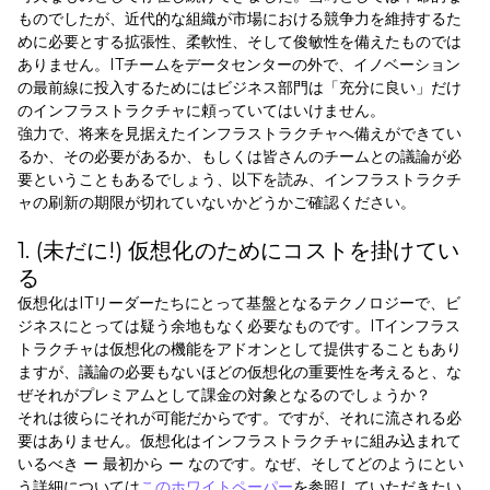
ものでしたが、近代的な組織が市場における競争力を維持するた
めに必要とする拡張性、柔軟性、そして俊敏性を備えたものでは
ありません。ITチームをデータセンターの外で、イノベーション
の最前線に投入するためにはビジネス部門は「充分に良い」だけ
のインフラストラクチャに頼っていてはいけません。
強力で、将来を見据えたインフラストラクチャへ備えができてい
るか、その必要があるか、もしくは皆さんのチームとの議論が必
要ということもあるでしょう、以下を読み、インフラストラクチ
ャの刷新の期限が切れていないかどうかご確認ください。
1. (未だに!) 仮想化のためにコストを掛けてい
る
仮想化はITリーダーたちにとって基盤となるテクノロジーで、ビ
ジネスにとっては疑う余地もなく必要なものです。ITインフラス
トラクチャは仮想化の機能をアドオンとして提供することもあり
ますが、議論の必要もないほどの仮想化の重要性を考えると、な
ぜそれがプレミアムとして課金の対象となるのでしょうか？
それは彼らにそれが可能だからです。ですが、それに流される必
要はありません。仮想化はインフラストラクチャに組み込まれて
いるべき ー 最初から ー なのです。なぜ、そしてどのようにとい
う詳細については
このホワイトペーパー
を参照していただきたい