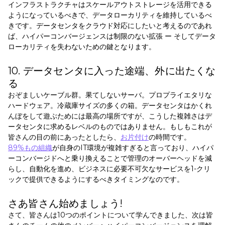
インフラストラクチャはスケールアウトストレージを活用できる
ようになっているべきで、データローカリティを維持しているべ
きです。データセンタをクラウド対応にしたいと考えるのであれ
ば、ハイパーコンバージェンスは制限のない拡張 ー そしてデータ
ローカリティを失わないための鍵となります。
10. データセンタに入った途端、外に出たくな
る
おぞましいケーブル群。果てしないサーバ。プロプライエタリな
ハードウェア。冷蔵庫サイズの多くの箱。データセンタはかくれ
んぼをして遊ぶためには最高の場所ですが、こうした複雑さはデ
ータセンタに求めるレベルのものではありません。もしもこれが
皆さんの目の前にあったとしたら、
お片付け
の時間です。
89%もの組織
が自身のIT環境が複雑すぎると言っており、ハイパ
ーコンバージドへと乗り換えることで管理のオーバーヘッドを減
らし、自動化を進め、ビジネスに必要不可欠なサービスを1-クリ
ックで提供できるようにするべきタイミングなのです。
さあ皆さん始めましょう!
さて、皆さんは10つのポイントについて学んできました、次は皆