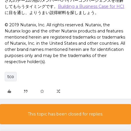
さんのチームの他のメンバーへハイパーコンバージェンスを理解
してもらうタイミングです。
Building a Business Case for HCI
に目を通し、よりうまい説得材料を探しましょう。
© 2019 Nutanix, Inc. All rights reserved. Nutanix, the
Nutanix logo and the other Nutanix products and features
mentioned herein are registered trademarks or trademarks
of Nutanix, Inc. in the United States and other countries. All
other brand names mentioned herein are for identification
purposes only and may be the trademarks of their
respective holder(s).
tco
This topic has been closed for replies.