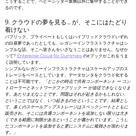
こうすることで、ベビーシッター業務以外に集中することができ
るのです。
9. クラウドの夢を見る... が、そこにはたどり
着けない
パブリック、プライベートもしくはハイブリッドクラウドいずれ
の白昼夢であったとしても、レガシーインフラストラクチャはシ
ンプルな話、そこへ皆さんをいざなうことはありません。なぜか
って?
Enterprise Cloud for Dummies
のeブックがこれをうま
く説明しています。
シンプルなレガシーインフラストラクチャはスケールアップのス
トレージをベースとしています。データセンタをクラウド化する
ことは不可能です。
「どこかの時点で共有コンポーネント ー コン
トローラーとネットワークファブリック ー が追従できなくなりま
す。あたりまえなことです。問題はそれが起きるかもしれない、
ということではなく、いつ起きるのかということです。結果とし
て、多くのスケールアップストレージはスペックシートとともに
販売され、そこには共通コンポーネントを追加しない限りは大き
くできる範囲に制限があるということが書かれています。こうし
たコンポーネントを追加すると更にシステムに複雑さが加わりま
す。」