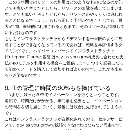
「この５年間でのリソースの利用はどのようなものになるのか?」
とても多いと考えたとしたら、リソースの無駄を残してしまいま
す。とても低いと考えたとしたら、リソースのやりくりに追われ
ることになるでしょう。もしも正しく予想ができたとしても、最
大5年間、最終的に利用されるときまで、そのリソースは待機して
いるだけなのです。
もしもインフラストラクチャからのデマンドを千里眼のように見
通すことができなくなっているのであれば、戦略を再評価するタ
イミングです。ハイパーコンバージドインフラストラクチャ
(Enteprise Cloudの基盤)はpay-as-you-grow(成長に合わせた支
払い)のモデルを利用する機会をご提供します。つまり必要になっ
て初めてノードを購入して追加すればよいのです。これが本来あ
るべき姿なのです！
8. ITの管理に時間の80%もを捧げている
...つまり、残った20%でイノベーションを行うということです。
退屈で、時間だけがかかる、専門家を必要とし、イノベーション
の時間をを切り崩していく、最後には競合に先行されてしまうの
です。
これはインフラストラクチャが自動化されており、セルフサービ
スで、pay-as-you-growで拡張できなければならない理由です。