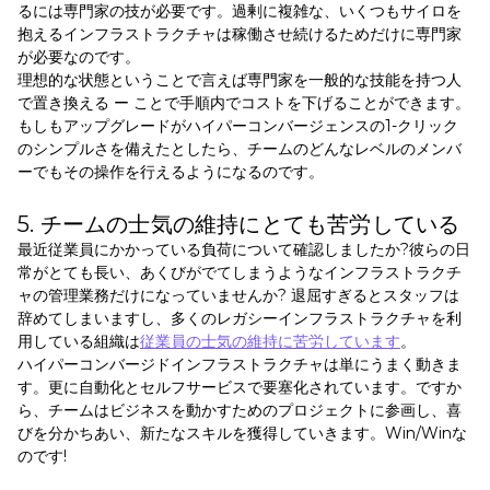
るには専門家の技が必要です。過剰に複雑な、いくつもサイロを
抱えるインフラストラクチャは稼働させ続けるためだけに専門家
が必要なのです。
理想的な状態ということで言えば専門家を一般的な技能を持つ人
で置き換える ー ことで手順内でコストを下げることができます。
もしもアップグレードがハイパーコンバージェンスの1-クリック
のシンプルさを備えたとしたら、チームのどんなレベルのメンバ
ーでもその操作を行えるようになるのです。
5. チームの士気の維持にとても苦労している
最近従業員にかかっている負荷について確認しましたか?彼らの日
常がとても長い、あくびがでてしまうようなインフラストラクチ
ャの管理業務だけになっていませんか? 退屈すぎるとスタッフは
辞めてしまいますし、多くのレガシーインフラストラクチャを利
用している組織は
従業員の士気の維持に苦労しています
。
ハイパーコンバージドインフラストラクチャは単にうまく動きま
す。更に自動化とセルフサービスで要塞化されています。ですか
ら、チームはビジネスを動かすためのプロジェクトに参画し、喜
びを分かちあい、新たなスキルを獲得していきます。Win/Winな
のです!