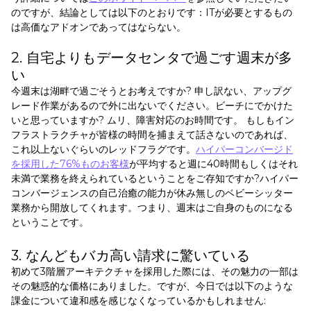
のですが、結論としては以下のとおりです：ITが必要とするもの
は高価なアドオンであってはならない。
2. 自宅よりもデータセンタで過ごす週末が多
い
今週末は湖畔で過ごそうとお考えですか? 申し訳ない、アップグ
レード作業があるので外に出ないでください。ビーチにでかけた
いと思っていますか? ムリ、障害対応のお時間です。 もしもイン
フラストラクチャが皆様の時間を捕まえて話さないのであれば、
これ以上ないぐらいのレッドフラグです。
ハイパーコンバージド
を採用した76%ものお客様
が平均すると週に40時間もしくはそれ
未満で業務を終えられているということをご存知ですか?ハイパー
コンバージェンスの自己治癒の能力が休み無しのベビーシッター
業務から開放してくれます。つまり、週末はご自身のものになる
ということです。
3. なんどもバカ高い請求に驚いている
初めて3階層アーキテクチャを採用した際には、その魅力の一部は
その魅惑的な価格にありました。ですが、今日では以下のような
課金について違和感を感じなくなっているかもしれません: