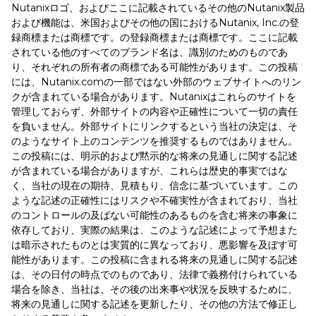
Nutanixロゴ、およびここに記載されているその他のNutanix製品
および機能は、米国およびその他の国におけるNutanix, Inc.の登
録商標または商標です。の登録商標または商標です。ここに記載
されている他のすべてのブランド名は、識別のためのものであ
り、それぞれの所有者の商標である可能性があります。この投稿
には、Nutanix.comの一部ではない外部のウェブサイトへのリン
クが含まれている場合があります。Nutanixはこれらのサイトを
管理しておらず、外部サイトの内容や正確性について一切の責任
を負いません。外部サイトにリンクするという当社の決定は、そ
のようなサイト上のコンテンツを推奨するものではありません。
この投稿には、明示的および黙示的な将来の見通しに関する記述
が含まれている場合がありますが、これらは歴史的事実ではな
く、当社の現在の期待、見積もり、信念に基づいています。この
ような記述の正確性にはリスクや不確実性が含まれており、当社
のコントロールの及ばない可能性のあるものを含む将来の事象に
依存しており、実際の結果は、このような記述によって予想また
は暗示されたものとは実質的に異なっており、悪影響を及ぼす可
能性があります。この投稿に含まれる将来の見通しに関する記述
は、その日付の時点でのものであり、法律で義務付けられている
場合を除き、当社は、その後の出来事や状況を反映するために、
将来の見通しに関する記述を更新したり、その他の方法で修正し