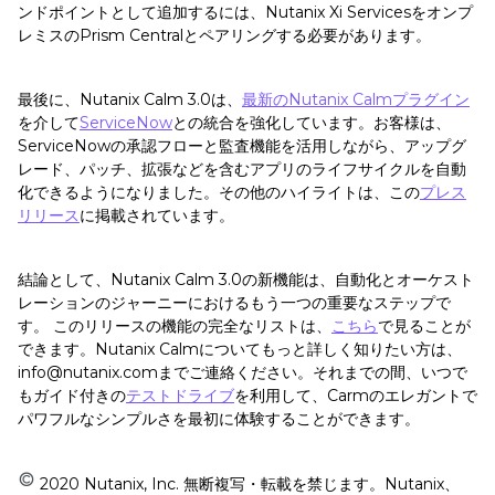
ンドポイントとして追加するには、Nutanix Xi Servicesをオンプ
レミスのPrism Centralとペアリングする必要があります。
最後に、Nutanix Calm 3.0は、
最新のNutanix Calmプラグイン
を介して
ServiceNow
との統合を強化しています。お客様は、
ServiceNowの承認フローと監査機能を活用しながら、アップグ
レード、パッチ、拡張などを含むアプリのライフサイクルを自動
化できるようになりました。その他のハイライトは、この
プレス
リリース
に掲載されています。
結論として、Nutanix Calm 3.0の新機能は、自動化とオーケスト
レーションのジャーニーにおけるもう一つの重要なステップで
す。 このリリースの機能の完全なリストは、
こちら
で見ることが
できます。Nutanix Calmについてもっと詳しく知りたい方は、
info@nutanix.comまでご連絡ください。それまでの間、いつで
もガイド付きの
テストドライブ
を利用して、Carmのエレガントで
パワフルなシンプルさを最初に体験することができます。
2020 Nutanix, Inc. 無断複写・転載を禁じます。Nutanix、