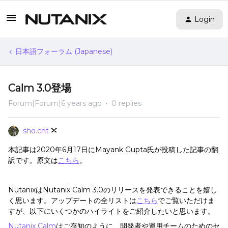
Login
日本語フォーラム (Japanese)
Calm 3.0登場
Forum|Forum|6 years ago
0 replies
sho.cnt
本記事は2020年6月17日にMayank Gupta氏が投稿した記事の翻
訳です。原文は
こちら
。
NutanixはNutanix Calm 3.0のリリースを発表できることを嬉し
く思います。アップデートの全リストは
こちら
でご覧いただけま
すが、以下にいくつかのハイライトをご紹介したいと思います。
Nutanix Calm
はご存知のように、開発者や運用チームのためのセ