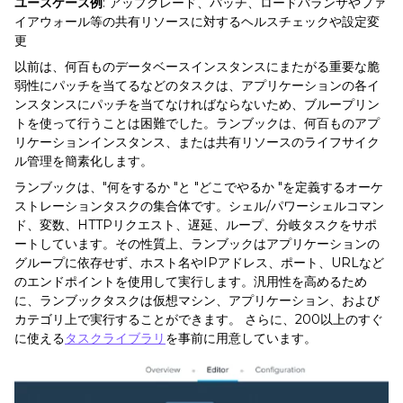
ユースケース例
: アップグレード、パッチ、ロードバランサやファ
イアウォール等の共有リソースに対するヘルスチェックや設定変
更
以前は、何百ものデータベースインスタンスにまたがる重要な脆
弱性にパッチを当てるなどのタスクは、アプリケーションの各イ
ンスタンスにパッチを当てなければならないため、ブループリン
トを使って行うことは困難でした。ランブックは、何百ものアプ
リケーションインスタンス、または共有リソースのライフサイク
ル管理を簡素化します。
ランブックは、"何をするか "と "どこでやるか "を定義するオーケ
ストレーションタスクの集合体です。シェル/パワーシェルコマン
ド、変数、HTTPリクエスト、遅延、ループ、分岐タスクをサポ
ートしています。その性質上、ランブックはアプリケーションの
グループに依存せず、ホスト名やIPアドレス、ポート、URLなど
のエンドポイントを使用して実行します。汎用性を高めるため
に、ランブックタスクは仮想マシン、アプリケーション、および
カテゴリ上で実行することができます。 さらに、200以上のすぐ
に使える
タスクライブラリ
を事前に用意しています。