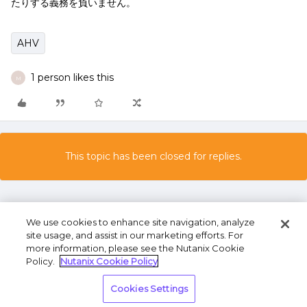
たりする義務を負いません。
AHV
1 person likes this
M
This topic has been closed for replies.
We use cookies to enhance site navigation, analyze
site usage, and assist in our marketing efforts. For
more information, please see the Nutanix Cookie
Policy.
Nutanix Cookie Policy
Terms of Use
Privacy Statement
Do Not Sell or
Cookies Settings
Share My Personal Information