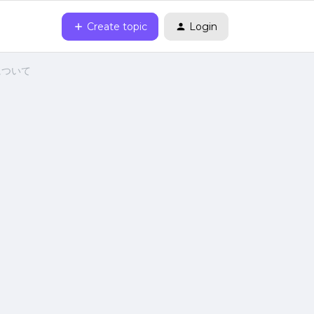
Create topic
Login
について