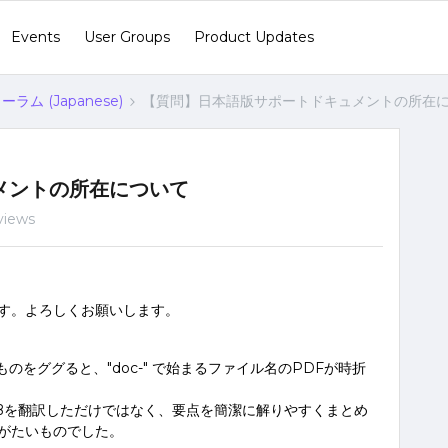
Events
User Groups
Product Updates
ラム (Japanese)
【質問】日本語版サポートドキュメントの所在
メントの所在について
views
す。よろしくお願いします。
ものをググると、"doc-" で始まるファイル名のPDFが時折
Bを翻訳しただけではなく、要点を簡潔に解りやすくまとめ
がたいものでした。