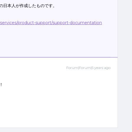
の日本人が作成したものです。
-services/product-support/support-documentation
Forum|Forum|5 years ago
！