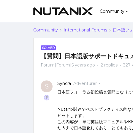
Community
Community
International Forums
日本語フォー
SOLVED
【質問】日本語版サポートドキュ
Forum|Forum|5 years ago
2 replies
327 
Syncra
Adventurer
S
日本語フォーラム初投稿＆質問になりま
Nutanix関連でベストプラクティス的な
ヒットします。
この内容が、単に英語版マニュアルやK
たうえで日本語化してあり、とてもあり