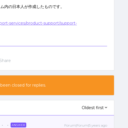
ーム内の日本人が作成したものです。
port-services/product-support/support-
Share
 been closed for replies.
Oldest first
Forum|Forum|5 years ago
ANSWER