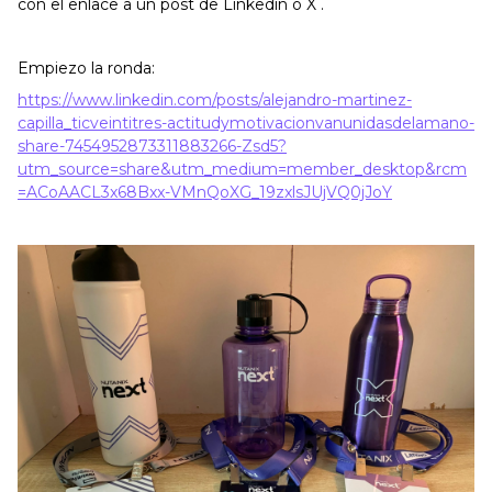
con el enlace a un post de Linkedin o X .
Empiezo la ronda:
https://www.linkedin.com/posts/alejandro-martinez-
capilla_ticveintitres-actitudymotivacionvanunidasdelamano-
share-7454952873311883266-Zsd5?
utm_source=share&utm_medium=member_desktop&rcm
=ACoAACL3x68Bxx-VMnQoXG_19zxlsJUjVQ0jJoY