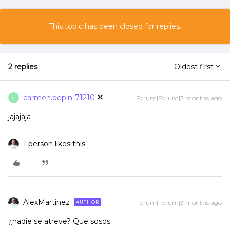
This topic has been closed for replies.
2 replies
Oldest first
carmen.pepin-71210
Forum|Forum|3 months ago
C
jajajaja
1 person likes this
AlexMartinez
Forum|Forum|3 months ago
AUTHOR
¿nadie se atreve? Que sosos