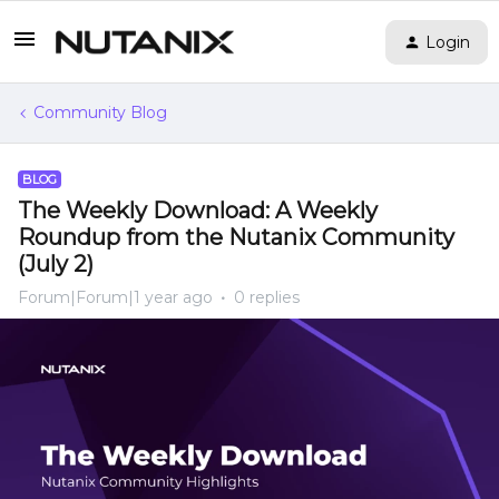
Login
Community Blog
BLOG
The Weekly Download: A Weekly
Roundup from the Nutanix Community
(July 2)
Forum|Forum|1 year ago
0 replies