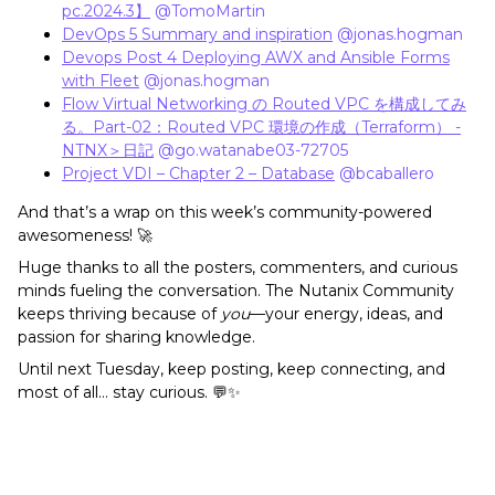
pc.2024.3】
​
@TomoMartin
DevOps 5 Summary and inspiration
​
@jonas.hogman
Devops Post 4 Deploying AWX and Ansible Forms
with Fleet
​
@jonas.hogman
Flow Virtual Networking の Routed VPC を構成してみ
る。Part-02：Routed VPC 環境の作成（Terraform） -
NTNX＞日記
​
@go.watanabe03-72705
Project VDI – Chapter 2 – Database
​
@bcaballero
And that’s a wrap on this week’s community-powered
awesomeness! 🚀
Huge thanks to all the posters, commenters, and curious
minds fueling the conversation. The Nutanix Community
keeps thriving because of
you
—your energy, ideas, and
passion for sharing knowledge.
Until next Tuesday, keep posting, keep connecting, and
most of all… stay curious. 💬✨