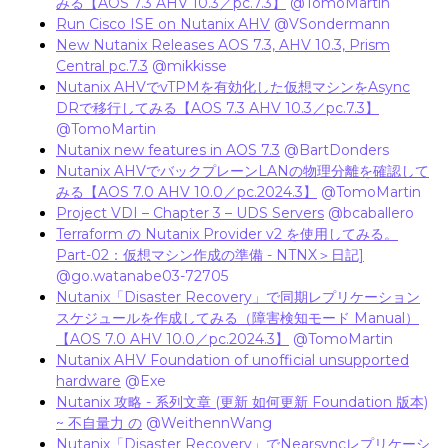
みる【AOS 7.3 AHV 10.3／pc.7.3】
​
@TomoMartin
Run Cisco ISE on Nutanix AHV
​
@VSondermann
New Nutanix Releases AOS 7.3, AHV 10.3, Prism
Central pc.7.3
​
@mikkisse
Nutanix AHVでvTPMを有効化した仮想マシンをAsync
DRで移行してみる【AOS 7.3 AHV 10.3／pc.7.3】
​
@TomoMartin
Nutanix new features in AOS 7.3
​
@BartDonders
Nutanix AHVでバックプレーンLANの物理分離を確認して
みる【AOS 7.0 AHV 10.0／pc.2024.3】
​
@TomoMartin
Project VDI – Chapter 3 – UDS Servers
​
@bcaballero
Terraform の Nutanix Provider v2 を使用してみる。
Part-02：仮想マシン作成の準備 - NTNX＞日記]
​
@go.watanabe03-72705
Nutanix「Disaster Recovery」で同期レプリケーション
スケジュールを作成してみる（障害検知モード Manual）
【AOS 7.0 AHV 10.0／pc.2024.3】
​
@TomoMartin
Nutanix AHV Foundation of unofficial unsupported
hardware
​
@Exe
Nutanix 攻略 - 系列文章 (更新 如何更新 Foundation 版本)
~ 不自量力 の
​
@WeithennWang
Nutanix「Disaster Recovery」でNearsyncレプリケーシ