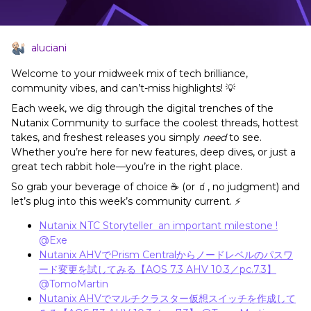
aluciani
Welcome to your midweek mix of tech brilliance,
community vibes, and can’t-miss highlights! 💡
Each week, we dig through the digital trenches of the
Nutanix Community to surface the coolest threads, hottest
takes, and freshest releases you simply
need
to see.
Whether you’re here for new features, deep dives, or just a
great tech rabbit hole—you’re in the right place.
So grab your beverage of choice ☕ (or 🧃, no judgment) and
let’s plug into this week’s community current. ⚡
Nutanix NTC Storyteller an important milestone !
​
@Exe
Nutanix AHVでPrism Centralからノードレベルのパスワ
ード変更を試してみる【AOS 7.3 AHV 10.3／pc.7.3】
​
@TomoMartin
Nutanix AHVでマルチクラスター仮想スイッチを作成して