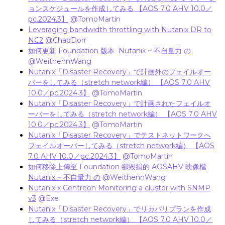
ョンスケジュールを作成してみる 【AOS 7.0 AHV 10.0／
pc.2024.3】
​
@TomoMartin
Leveraging bandwidth throttling with Nutanix DR to
NC2
​
@ChadDorr
如何更新 Foundation 版本 Nutanix ~ 不自量力 の
​
@WeithennWang
Nutanix「Disaster Recovery」で計画外のフェイルオー
バーをしてみる（stretch network編） 【AOS 7.0 AHV
10.0／pc.2024.3】
​
@TomoMartin
Nutanix「Disaster Recovery」で計画されたフェイルオ
ーバーをしてみる（stretch network編） 【AOS 7.0 AHV
10.0／pc.2024.3】
​
@TomoMartin
Nutanix「Disaster Recovery」でテストネットワークへ
フェイルオーバーしてみる（stretch network編） 【AOS
7.0 AHV 10.0／pc.2024.3】
​
@TomoMartin
如何移除上傳至 Foundation 卻毀損的 AOSAHV 映像檔
Nutanix ~ 不自量力 の
​
@WeithennWang
Nutanix x Centreon Monitoring a cluster with SNMP
v3
​
@Exe
Nutanix「Disaster Recovery」でリカバリプランを作成
してみる（stretch network編） 【AOS 7.0 AHV 10.0／