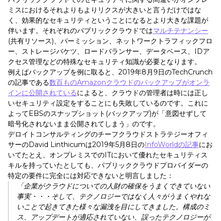
ミスにおけるそれよりもよりリクスが大きいと言うだけではな
く、効果的なセキュリティということになるとより大きな課題が
伴います。それぞれのパブリッククラウドでは
マルチテナンシー
(共有リソース)、パーミッション、ネットワークトラフィックフロ
ー、ストレージバケツ、ロードバランサー、データベース、IDア
クセス管理などの特殊なセキュリティ知識が必要となります。
例えばバックアップを例に取ると、2019年8月9日のTechCrunch
の記事である
数百ものAmazonクラウドのバックアップがオンラ
インに公開されている
によると、クラウドの管理者は時には正し
いセキュリティ設定をすることにも失敗しているのです。これに
よってEBSのスナップショット(バックアップ)が「意図せずして
暗号化されないまま公開されてしまう」のです。
デロイトコンサルティングのチーフクラウドストラテジーオフィ
サーのDavid Linthicumは2019年5月8日の
InfoWorldの記事
にお
いてたとえ、オンプレミスでのITにおいて優れたセキュリティス
キルを持っていたとしても、パブリッククラウドプロバイダーの
特定の要件に完全には対応できないと明言しました：
「企業がクラウドについての人財の確保をうまくできていない
事実・・・そして、テクノロジーではなく人々がうまくやれな
いことで起きてきた様々な漏洩を目にしてきました。構成のミ
ス、アップデートが適応されていない、誤ったテクノロジーが