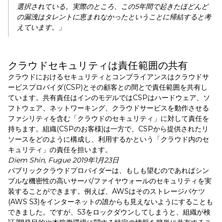
選択されている。実際のところ、この5年間で起きたほどんど
の漏洩はタレントに恵まれなかったということに帰結すると考
えています。」
クラウドセキュリティは責任範囲の共有
クラウドにおけるセキュリティとコンプライアンスはクラウドサ
ービスプロバイダ(CSP)とその顧客との間とで責任範囲を共有し
ています。共有責任はインのモデルではCSPはハードウェア、ソ
フトウェア、ネットワーキング、クラウドサービスを動作させる
ファシリティを含む「クラウドのセキュリティ」に対して責任を
持ちます。組織(CSPのお客様)は一方で、CSPから提供されたリ
ソースをどのように構成し、利用するかという「クラウド内のセ
キュリティ」の責任を担います。
Diem Shin, Fugue 2019年1月23日
パブリッククラウドプロバイダーは、もしも望むのであればシン
プルな機密性の高いサーバ/ファイヤウォールのセキュリティを実
装することができます。例えば、AWSはそのストレージバケツ
(AWS S3)をインターネットの誰からも見えないようにすることも
できました。ですが、S3をロックダウンしてしまうと、組織が検