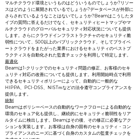
マルチクラウド環境というものはどういうものでしょうか?リソー
スはどのように展開されているでしょうか?データベースが外部に
さらされているようなことはないでしょうか?Beamはこうしたタ
イプの質問に答えるだけでなく、セキュリティヒートマップやマ
ルチクラウドのグローバルセキュリティ対応状況についても提供
します。さらにクラウドインフラストラクチャのセキュリティ脆
弱性について、500以上のパブリッククラウド、そしてプライベ
ートクラウドをまたがった業界におけるセキュリティのベストプ
ラクティスを自動化された監査チェックを利用して特定します。
最適化
Beamは1-クリックでのセキュリティ問題の修正、お客様のセキ
ュリティ対応の改善についても提供します。利用開始時点で利用
できるセキュリティポリシーによって、自動的に一般的な
HIPPA、PCI-DSS、NISTｍなどの法令遵守コンプライアンスを
提供します。
統制
Beamはポリシーベースの自動的なワークフローによる自動的な
環境のセキュア化も提供し、継続的にセキュリティ脆弱性をリア
ルタイムに検出します。Beamはその後、その修正に必要なアク
ションを実装します。お客様は自身の固有のセキュリティ・コン
プライアンスのニーズに基づく自身のカスタムの監査チェックを