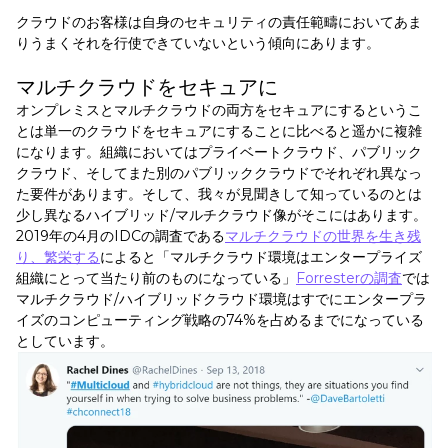
クラウドのお客様は自身のセキュリティの責任範疇においてあま
りうまくそれを行使できていないという傾向にあります。
マルチクラウドをセキュアに
オンプレミスとマルチクラウドの両方をセキュアにするというこ
とは単一のクラウドをセキュアにすることに比べると遥かに複雑
になります。組織においてはプライベートクラウド、パブリック
クラウド、そしてまた別のパブリッククラウドでそれぞれ異なっ
た要件があります。そして、我々が見聞きして知っているのとは
少し異なるハイブリッド/マルチクラウド像がそこにはあります。
2019年の4月のIDCの調査である
マルチクラウドの世界を生き残
り、繁栄する
によると「マルチクラウド環境はエンタープライズ
組織にとって当たり前のものになっている」
Forresterの調査
では
マルチクラウド/ハイブリッドクラウド環境はすでにエンタープラ
イズのコンピューティング戦略の74%を占めるまでになっている
としています。