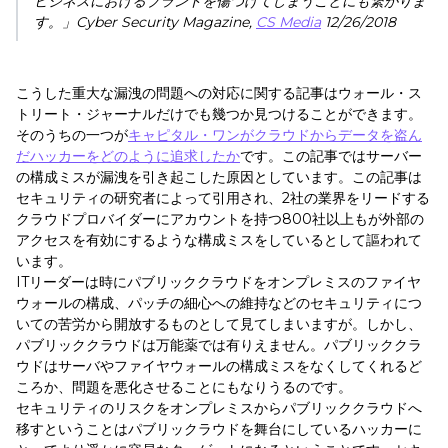
ビジネスにおけるブランドを傷つけてしまうことにも繋がりま
す。」
Cyber Security Magazine,
CS Media
12/26/2018
こうした重大な漏洩の問題への対応に関する記事はウォール・ス
トリート・ジャーナルだけでも幾つか見つけることができます。
そのうちの一つが
キャピタル・ワンがクラウドからデータを盗ん
だハッカーをどのように追求したか
です。この記事ではサーバー
の構成ミスが漏洩を引き起こした原因としています。この記事は
セキュリティの研究者によって引用され、2社の業界をリードする
クラウドプロバイダーにアカウントを持つ800社以上もが外部の
アクセスを有効にするような構成ミスをしているとして謳われて
います。
ITリーダーは時にパブリッククラウドをオンプレミスのファイヤ
ウォールの構成、パッチの細心への維持などのセキュリティにつ
いての苦労から開放するものとして見てしまいますが。しかし、
パブリッククラウドは万能薬では有りえません。パブリッククラ
ウドはサーバやファイヤウォールの構成ミスをなくしてくれるど
ころか、問題を悪化させることにもなりうるのです。
セキュリティのリスクをオンプレミスからパブリッククラウドへ
移すということはパブリックラウドを舞台にしているハッカーに