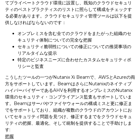
てプライベートクラウド環境に設置し、既知のクラウドセキュリ
ティのベストプラクティスのリストに照らして構成をチェックす
る必要があります。クラウドセキュリティ管理ツールは以下を提
供しなければならないのです：
オンプレミスを含む全てのクラウドをまたがった組織のセ
キュリティ体制についての完全な把握
セキュリティ脆弱性についての修正についての推奨事項の
リアルタイムな提示
特定のビジネスニーズに合わせたカスタムセキュリティポ
リシーと監査
こうしたツールの一つがNutanix Xi Beamで、AWSとAzureの両
方をサポートしています。BeamはさらにNutanixのネイティブ
ハイパーバイザーであるAHVを利用するオンプレミスのNutanix
環境のセキュリティ・コンプライアンス監査もサポートしていま
す。Beamはサーバやファイヤウォールの構成ミスと更に修正ま
でをサポートしており、組織が複数のクラウドのアカウントにお
いてセキュリティ問題を見つけ、修正するまでをクラウドセキュ
リティの把握、最適化、そして統制を提供することで手助けしま
す:
把握