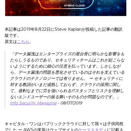
本記事は2019年8月22日にSteve Kaplanが投稿した記事の翻訳
版です。
原文は
こちら
。
「データ漏洩はエンタープライズの屋台骨に明らかな影響をも
たらしうるものであり、セキュリティチームはこれが起こらな
いようにするために細心の注意を払っています。しかしなが
ら、データ漏洩の問題を悪化させているのはそれを支えている
クラウドのテクノロジーでは有りません。 ー セキュリティに
対する教訓がいまだ成熟しておらず、クラウドの採用に関し
て、過剰なまでに労を強いられるITスタッフとリスクを理解し
ないエンドユーザーの振る舞いそのものが問題なのです。」
Info Security Magazine
- 08/07/2019
キャピタル・ワンはパブリッククラウドに対して我々は子供同然
でした ー AWSの実装はウェブサイトの
ケーススタディ
に記載さ