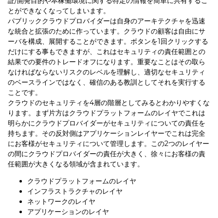
証/開発目的や本稼働環境に関する特定の情報を簡単に共有するこ
とができなくなってしまいます。
パブリッククラウドプロバイダーは自身のアーキテクチャを迅速
な統合と拡張のために作っています。クラウドの顧客は自由にサ
ーバを構成、展開することができます。ボタンを1回クリックする
だけにする事もできますが、これはセキュリティの責任範囲との
結果での要件のトレードオフになります。重要なことはその取ら
なければならないリスクのレベルを理解し、適切なセキュリティ
のベースラインではなく、確信のある教訓としてそれを実行する
ことです。
クラウドのセキュリティを4層の階層としてみるとわかりやすくな
ります。まず片方はクラウドプラットフォームのレイヤでこれは
明らかにクラウドプロバイダーがセキュリティについての責任を
持ちます。その反対側はアプリケーションレイヤーでこれは完全
にお客様がセキュリティについて管理します。この2つのレイヤー
の間にクラウドプロバイダーの責任が大きく、徐々にお客様の責
任範囲が大きくなる領域が含まれています。
クラウドプラットフォームのレイヤ
インフラストラクチャのレイヤ
ネットワークのレイヤ
アプリケーションのレイヤ