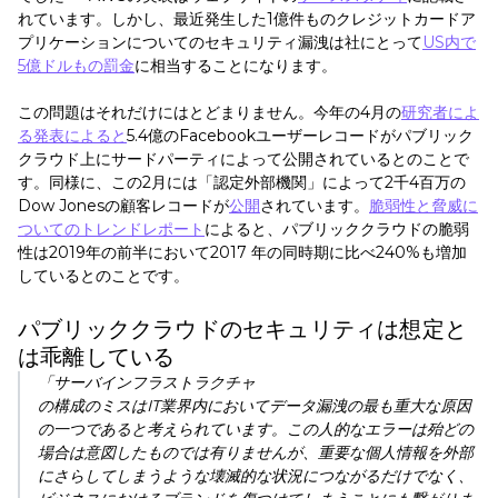
れています。しかし、最近発生した1億件ものクレジットカードア
プリケーションについてのセキュリティ漏洩は社にとって
US内で
5億ドルもの罰金
に相当することになります。
この問題はそれだけにはとどまりません。今年の4月の
研究者によ
る発表によると
5.4億のFacebookユーザーレコードがパブリック
クラウド上にサードパーティによって公開されているとのことで
す。同様に、この2月には「認定外部機関」によって2千4百万の
Dow Jonesの顧客レコードが
公開
されています。
脆弱性と脅威に
ついてのトレンドレポート
によると、パブリッククラウドの脆弱
性は2019年の前半において2017 年の同時期に比べ240%も増加
しているとのことです。
パブリッククラウドのセキュリティは想定と
は乖離している
「サーバインフラストラクチャ
の構成のミスはIT業界内においてデータ漏洩の最も重大な原因
の一つであると考えられています。この人的なエラーは殆どの
場合は意図したものでは有りませんが、重要な個人情報を外部
にさらしてしまうような壊滅的な状況につながるだけでなく、