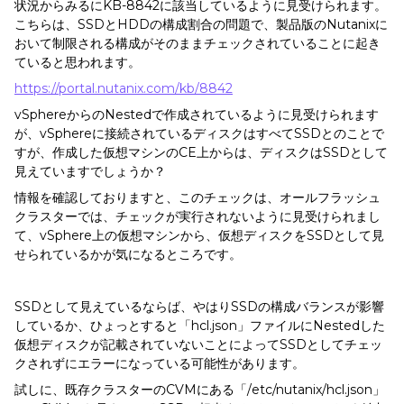
状況からみるにKB-8842に該当しているように見受けられます。
こちらは、SSDとHDDの構成割合の問題で、製品版のNutanixに
おいて制限される構成がそのままチェックされていることに起き
ていると思われます。
https://portal.nutanix.com/
kb/8842
vSphereからのNestedで作成されているように見受けられます
が、vSphereに接続されているディスクはすべてSSDとのことで
すが、作成した仮想マシンのCE上からは、ディスクはSSDとして
見えていますでしょうか？
情報を確認しておりますと、このチェックは、オールフラッシュ
クラスターでは、チェックが実行されないように見受けられまし
て、vSphere上の仮想マシンから、仮想ディスクをSSDとして見
せられているかが気になるところです。
SSDとして見えているならば、やはりSSDの構成バランスが影響
しているか、ひょっとすると「hcl.json」ファイルにNestedした
仮想ディスクが記載されていないことによってSSDとしてチェッ
クされずにエラーになっている可能性があります。
試しに、既存クラスターのCVMにある「/etc/nutanix/hcl.json」