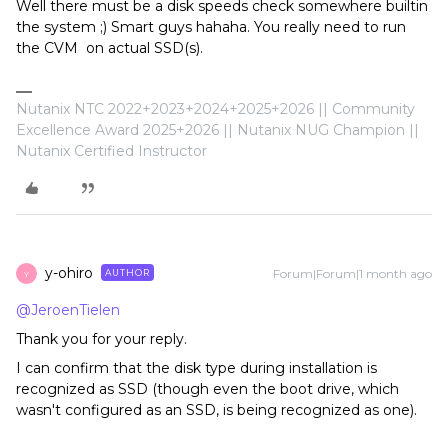
Well there must be a disk speeds check somewhere builtin
the system ;) Smart guys hahaha. You really need to run
the CVM on actual SSD(s).
Nutanix NTC 2022+2023+2024+2025+2026 || Community
Excellence Award 2025+2026 || Nutanix NUG Champion ||
Nutanix Certified Instructor
y-ohiro
Forum|Forum|1 month ago
AUTHOR
Y
@JeroenTielen
Thank you for your reply.
I can confirm that the disk type during installation is
recognized as SSD (though even the boot drive, which
wasn't configured as an SSD, is being recognized as one).