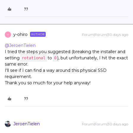
y-ohiro
Forum|Forum|30 days ago
AUTHOR
Y
@JeroenTielen
I tried the steps you suggested (breaking the installer and
setting
to
), but unfortunately, I hit the exact
rotational
0
same error.
I'll see if I can find a way around this physical SSD
requirement.
Thank you so much for your help anyway!
JeroenTielen
Forum|Forum|30 days ago