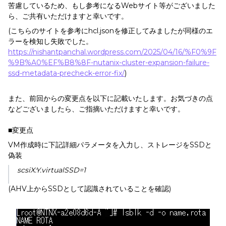
苦慮しているため、もし参考になるWebサイト等がございました
ら、ご共有いただけますと幸いです。
(こちらのサイトを参考にhcl.jsonを修正してみましたが同様のエ
ラーを検知し失敗でした。
https://nishantpanchal.wordpress.com/2025/04/16/%F0%9F
%9B%A0%EF%B8%8F-nutanix-cluster-expansion-failure-
ssd-metadata-precheck-error-fix/
)
また、前回からの変更点を以下に記載いたします。お気づきの点
などございましたら、ご指摘いただけますと幸いです。
■変更点
VM作成時に下記詳細パラメータを入力し、ストレージをSSDと
偽装
scsiX:Y.virtualSSD=1
(AHV上からSSDとして認識されていることを確認)